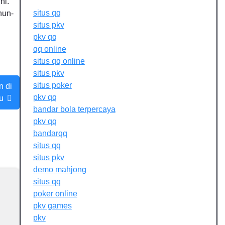
ni.
situs qq
hun-
situs pkv
pkv qq
qq online
situs qq online
situs pkv
situs poker
n di
pkv qq
u
bandar bola terpercaya
pkv qq
bandarqq
situs qq
situs pkv
demo mahjong
situs qq
poker online
pkv games
pkv