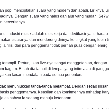
pop, menciptakan suara yang modern dan abadi. Liriknya jujur
adinya. Dengan suara yang halus dan alur yang mudah, Se7w
 berceritanya.
i industri musik adalah etos kerja dan dedikasinya terhadap
nakan suaranya dan mendorong dirinya ke tingkat yang lebih ti
ng ia rilis, dan para penggemar tidak pernah puas dengan energ
terampil. Pertunjukan live-nya sangat menggetarkan, dengan
m-kagum. Entah dia tampil di tempat yang intim atau di pangg
galkan kesan mendalam pada semua penonton.
ak menunjukkan tanda-tanda melambat. Dengan setiap rilisan
 basis penggemarnya. Keaslian dan komitmennya terhadap kar
 jelas bahwa ia sedang menuju ketenaran.