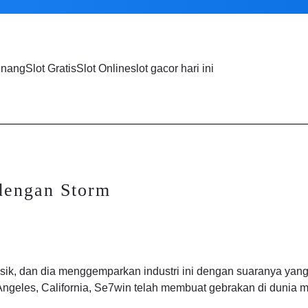
enang
Slot Gratis
Slot Online
slot gacor hari ini
dengan Storm
sik, dan dia menggemparkan industri ini dengan suaranya yang
 Angeles, California, Se7win telah membuat gebrakan di dunia 