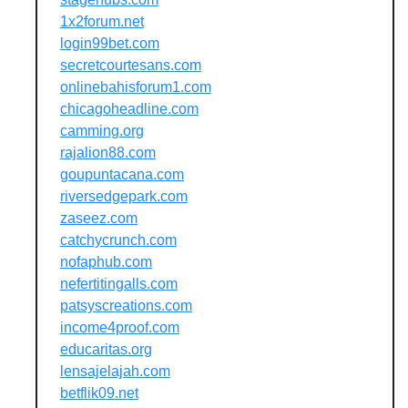
1x2forum.net
login99bet.com
secretcourtesans.com
onlinebahisforum1.com
chicagoheadline.com
camming.org
rajalion88.com
goupuntacana.com
riversedgepark.com
zaseez.com
catchycrunch.com
nofaphub.com
nefertitingalls.com
patsyscreations.com
income4proof.com
educaritas.org
lensajelajah.com
betflik09.net