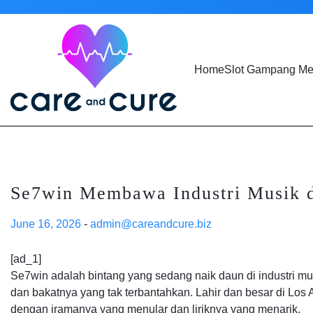
Skip
to
content
Home
Slot Gampang M
Se7win Membawa Industri Musik 
June 16, 2026
-
admin@careandcure.biz
[ad_1]
Se7win adalah bintang yang sedang naik daun di industri mu
dan bakatnya yang tak terbantahkan. Lahir dan besar di Los
dengan iramanya yang menular dan liriknya yang menarik.