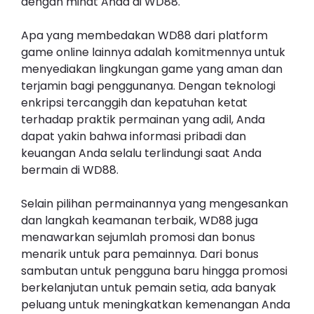
dengan minat Anda di WD88.
Apa yang membedakan WD88 dari platform
game online lainnya adalah komitmennya untuk
menyediakan lingkungan game yang aman dan
terjamin bagi penggunanya. Dengan teknologi
enkripsi tercanggih dan kepatuhan ketat
terhadap praktik permainan yang adil, Anda
dapat yakin bahwa informasi pribadi dan
keuangan Anda selalu terlindungi saat Anda
bermain di WD88.
Selain pilihan permainannya yang mengesankan
dan langkah keamanan terbaik, WD88 juga
menawarkan sejumlah promosi dan bonus
menarik untuk para pemainnya. Dari bonus
sambutan untuk pengguna baru hingga promosi
berkelanjutan untuk pemain setia, ada banyak
peluang untuk meningkatkan kemenangan Anda