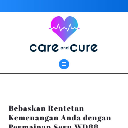
Skip
to
content
Bebaskan Rentetan
Kemenangan Anda dengan
Permainan Seru WD88