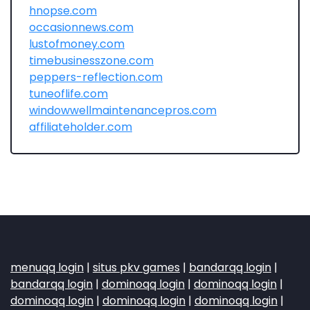
hnopse.com
occasionnews.com
lustofmoney.com
timebusinesszone.com
peppers-reflection.com
tuneoflife.com
windowwellmaintenancepros.com
affiliateholder.com
menuqq login
|
situs pkv games
|
bandarqq login
|
bandarqq login
|
dominoqq login
|
dominoqq login
|
dominoqq login
|
dominoqq login
|
dominoqq login
|