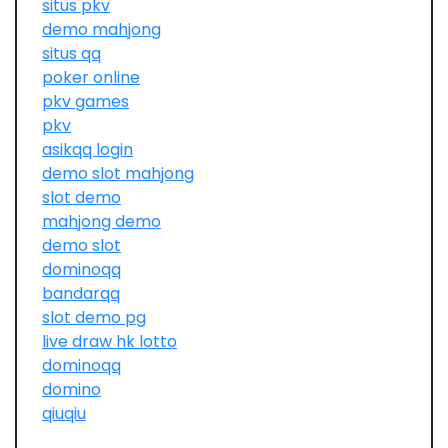
situs pkv
demo mahjong
situs qq
poker online
pkv games
pkv
asikqq login
demo slot mahjong
slot demo
mahjong demo
demo slot
dominoqq
bandarqq
slot demo pg
live draw hk lotto
dominoqq
domino
qiuqiu