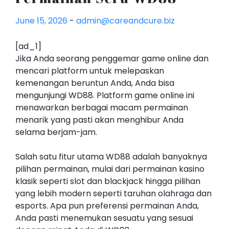
June 15, 2026
-
admin@careandcure.biz
[ad_1]
Jika Anda seorang penggemar game online dan
mencari platform untuk melepaskan
kemenangan beruntun Anda, Anda bisa
mengunjungi WD88. Platform game online ini
menawarkan berbagai macam permainan
menarik yang pasti akan menghibur Anda
selama berjam-jam.
Salah satu fitur utama WD88 adalah banyaknya
pilihan permainan, mulai dari permainan kasino
klasik seperti slot dan blackjack hingga pilihan
yang lebih modern seperti taruhan olahraga dan
esports. Apa pun preferensi permainan Anda,
Anda pasti menemukan sesuatu yang sesuai