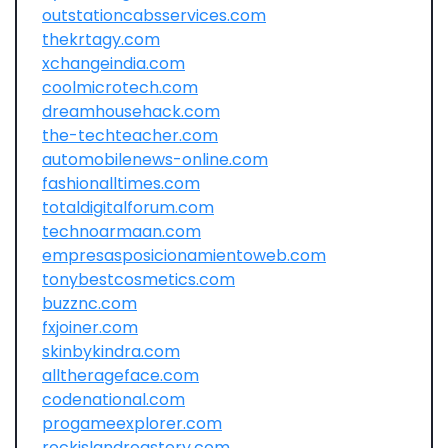
outstationcabsservices.com
thekrtagy.com
xchangeindia.com
coolmicrotech.com
dreamhousehack.com
the-techteacher.com
automobilenews-online.com
fashionalltimes.com
totaldigitalforum.com
technoarmaan.com
empresasposicionamientoweb.com
tonybestcosmetics.com
buzznc.com
fxjoiner.com
skinbykindra.com
alltherageface.com
codenational.com
progameexplorer.com
rockislandroastery.com