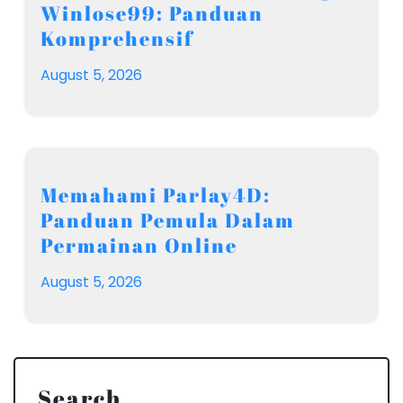
Winlose99: Panduan
Komprehensif
August 5, 2026
Memahami Parlay4D:
Panduan Pemula Dalam
Permainan Online
August 5, 2026
Search