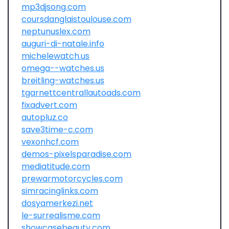
mp3djsong.com
coursdanglaistoulouse.com
neptunuslex.com
auguri-di-natale.info
michelewatch.us
omega--watches.us
breitling-watches.us
tgarnettcentrallautoads.com
fixadvert.com
autopluz.co
save3time-c.com
vexonhcf.com
demos-pixelsparadise.com
mediatitude.com
prewarmotorcycles.com
simracinglinks.com
dosyamerkezi.net
le-surrealisme.com
showcasebeauty.com