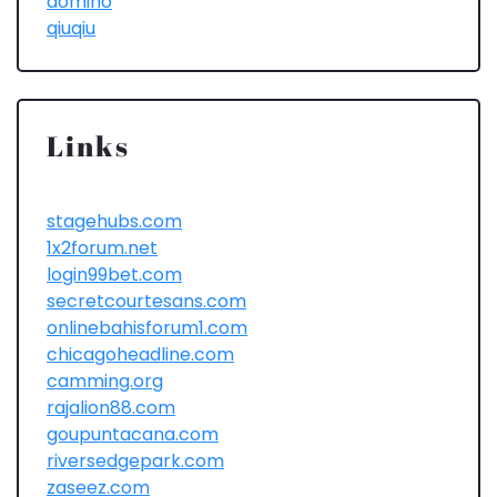
domino
qiuqiu
Links
stagehubs.com
1x2forum.net
login99bet.com
secretcourtesans.com
onlinebahisforum1.com
chicagoheadline.com
camming.org
rajalion88.com
goupuntacana.com
riversedgepark.com
zaseez.com