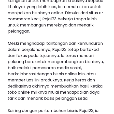
keinginan untuk membagikan kreasinya kepada
khalayak yang lebih luas, ia memutuskan untuk
menjadikan bisnisnya online. Dimulai dari situs e-
commerce kecil, Raja123 bekerja tanpa lelah
untuk membangun mereknya dan menarik
pelanggan.
Meski menghadapi tantangan dan kemunduran
dalam perjalanannya, Raja123 tetap bertekad
dan fokus pada tujuannya. Ia terus mencari
peluang baru untuk mengembangkan bisnisnya,
baik melalui pemasaran media sosial,
berkolaborasi dengan bisnis online lain, atau
memperluas lini produknya. Kerja keras dan
dedikasinya akhirnya membuahkan hasil, ketika
toko online miliknya mulai mendapatkan daya
tarik dan menarik basis pelanggan setia.
Seiring dengan pertumbuhan bisnis Raja123, ia