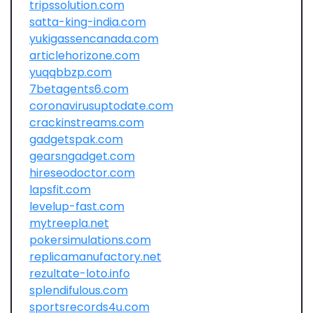
tripssolution.com
satta-king-india.com
yukigassencanada.com
articlehorizone.com
yuqqbbzp.com
7betagents6.com
coronavirusuptodate.com
crackinstreams.com
gadgetspak.com
gearsngadget.com
hireseodoctor.com
lapsfit.com
levelup-fast.com
mytreepla.net
pokersimulations.com
replicamanufactory.net
rezultate-loto.info
splendifulous.com
sportsrecords4u.com