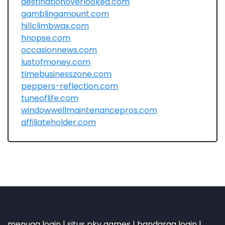
destinationoverlooked.com
gamblingamount.com
hillclimbwax.com
hnopse.com
occasionnews.com
lustofmoney.com
timebusinesszone.com
peppers-reflection.com
tuneoflife.com
windowwellmaintenancepros.com
affiliateholder.com
menuqq login
|
situs pkv games
|
bandarqq login
|