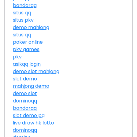
bandarqq
situs qq
situs pkv
demo mahjong
situs qq
poker online
pkv games
pkv
asikqq login
demo slot mahjong
slot demo
mahjong demo
demo slot
dominoqq
bandarqq
slot demo pg
live draw hk lotto
dominoqq