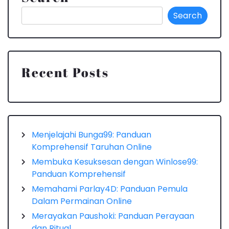
Search
Recent Posts
Menjelajahi Bunga99: Panduan
Komprehensif Taruhan Online
Membuka Kesuksesan dengan Winlose99:
Panduan Komprehensif
Memahami Parlay4D: Panduan Pemula
Dalam Permainan Online
Merayakan Paushoki: Panduan Perayaan
dan Ritual