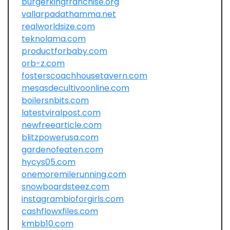
burgerkingfranchise.org
vallarpadathamma.net
realworldsize.com
teknolama.com
productforbaby.com
orb-z.com
fosterscoachhousetavern.com
mesasdecultivoonline.com
boilersnbits.com
latestviralpost.com
newfreearticle.com
blitzpowerusa.com
gardenofeaten.com
hycys05.com
onemoremilerunning.com
snowboardsteez.com
instagrambioforgirls.com
cashflowxfiles.com
kmbb10.com