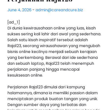
June 4, 2026
-
admin@careandcure.biz
[ad_1]
Di dunia kewirausahaan online yang luas, kisah
sukses sering kali lahir dari awal yang sederhana.
Salah satu kisah inspiratif tersebut adalah
Raja123, seorang wirausahawan yang mengubah
bisnis online kecilnya menjadi sebuah kerajaan
yang berkembang. Berawal dari ide sederhana
dan sebuah laptop, Raja123 telah menempuh
perjalanan panjang hingga mencapai
kesuksesan online.
Perjalanan Raja123 dimulai dari kampung
halamannya, dimana ia memiliki passion dalam
menciptakan produk buatan tangan yang unik.
Dengan sumber daya yang terbatas dan