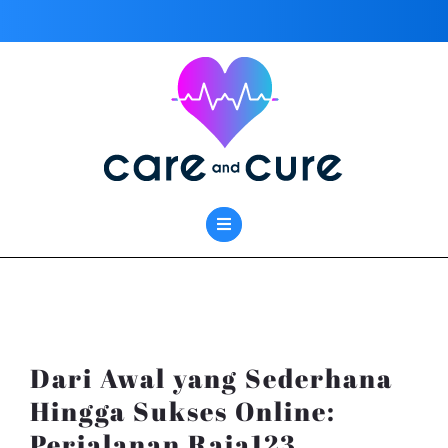
Skip
to
content
Dari Awal yang Sederhana
Hingga Sukses Online:
Perjalanan Raja123