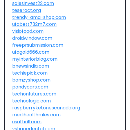
salesinvest22.com
teseract.org
trendy-ama-shop.com
ufabett732m7.com
visiofood.com
droidwindow.com
freeprsubmission.com
ufagold666.com
myinteriorblog.com
bnewsindia.com
techiepick.com
bamzyshop.com
pondycars.com
techonfutures.com
techoologic.com
raspberryketonescanada.org
medihealthrules.com
usathrill.com
vshapedental.com