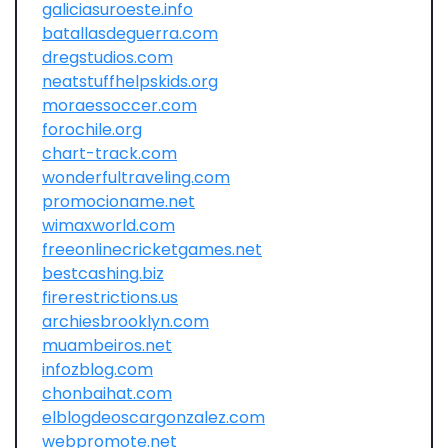
galiciasuroeste.info
batallasdeguerra.com
dregstudios.com
neatstuffhelpskids.org
moraessoccer.com
forochile.org
chart-track.com
wonderfultraveling.com
promocioname.net
wimaxworld.com
freeonlinecricketgames.net
bestcashing.biz
firerestrictions.us
archiesbrooklyn.com
muambeiros.net
infozblog.com
chonbaihat.com
elblogdeoscargonzalez.com
webpromote.net