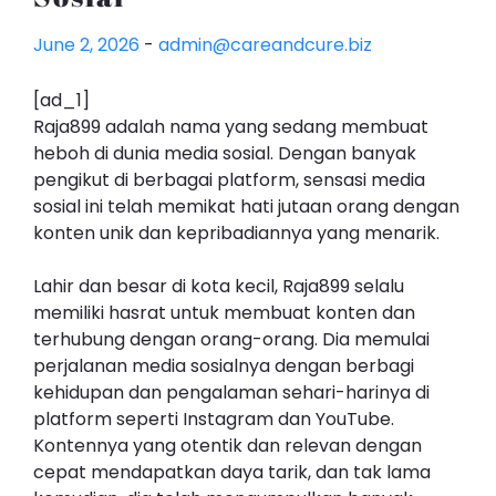
June 2, 2026
-
admin@careandcure.biz
[ad_1]
Raja899 adalah nama yang sedang membuat
heboh di dunia media sosial. Dengan banyak
pengikut di berbagai platform, sensasi media
sosial ini telah memikat hati jutaan orang dengan
konten unik dan kepribadiannya yang menarik.
Lahir dan besar di kota kecil, Raja899 selalu
memiliki hasrat untuk membuat konten dan
terhubung dengan orang-orang. Dia memulai
perjalanan media sosialnya dengan berbagi
kehidupan dan pengalaman sehari-harinya di
platform seperti Instagram dan YouTube.
Kontennya yang otentik dan relevan dengan
cepat mendapatkan daya tarik, dan tak lama