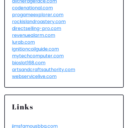
alltherageface.com
codenational.com
progameexplorer.com
rockislandroastery.com
directselling-pro.com
revenuealarm.com
lurab.com
ignitioncoilguide.com
mytechcomputer.com
bioslot168.com
artsandcraftsauthority.com
webservicelive.com
Links
jimsfamousbbq.com