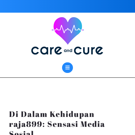
Skip
to
content
Di Dalam Kehidupan
raja899: Sensasi Media
Sosial