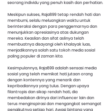
seorang individu yang penuh kasih dan perhatian.
Meskipun sukses, Raja899 tetap rendah hati dan
membumi, selalu meluangkan waktu untuk
berinteraksi dengan para penggemarnya dan
menunjukkan apresiasinya atas dukungan
mereka. Keaslian dan sifat aslinya telah
membuatnya disayangi oleh khalayak luas,
menjadikannya salah satu tokoh media sosial
paling populer di zaman kita.
Kesimpulannya, Raja899 adalah sensasi media
sosial yang telah memikat hati jutaan orang
dengan kontennya yang menarik dan
kepribadiannya yang tulus. Dengan upaya
filantropis dan sikap rendah hati, dia
membedakan dirinya dari influencer lain dan
terus menginspirasi dan mengangkat semangat
pengikutnya setiap hari. Awasi bintang yang