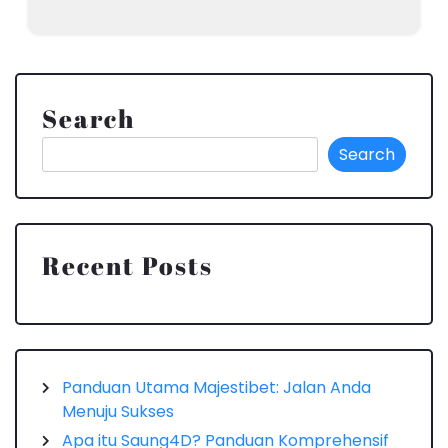
Search
Search
Recent Posts
Panduan Utama Majestibet: Jalan Anda
Menuju Sukses
Apa itu Saung4D? Panduan Komprehensif