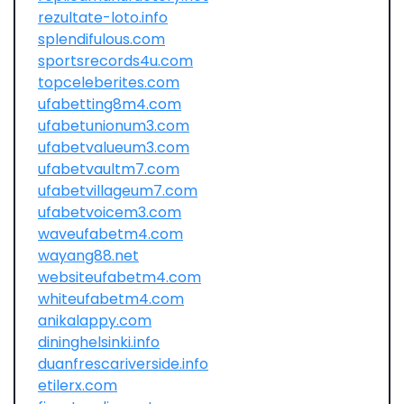
rezultate-loto.info
splendifulous.com
sportsrecords4u.com
topceleberites.com
ufabetting8m4.com
ufabetunionum3.com
ufabetvalueum3.com
ufabetvaultm7.com
ufabetvillageum7.com
ufabetvoicem3.com
waveufabetm4.com
wayang88.net
websiteufabetm4.com
whiteufabetm4.com
anikalappy.com
dininghelsinki.info
duanfrescariverside.info
etilerx.com