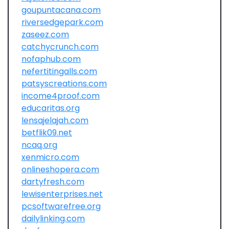
goupuntacana.com
riversedgepark.com
zaseez.com
catchycrunch.com
nofaphub.com
nefertitingalls.com
patsyscreations.com
income4proof.com
educaritas.org
lensajelajah.com
betflik09.net
ncaq.org
xenmicro.com
onlineshopera.com
dartyfresh.com
lewisenterprises.net
pcsoftwarefree.org
dailylinking.com