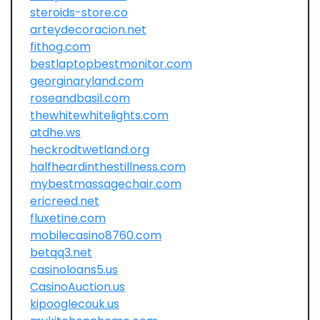
steroids-store.co
arteydecoracion.net
fithog.com
bestlaptopbestmonitor.com
georginaryland.com
roseandbasil.com
thewhitewhitelights.com
atdhe.ws
heckrodtwetland.org
halfheardinthestillness.com
mybestmassagechair.com
ericreed.net
fluxetine.com
mobilecasino8760.com
betqq3.net
casinoloans5.us
CasinoAuction.us
kipooglecouk.us