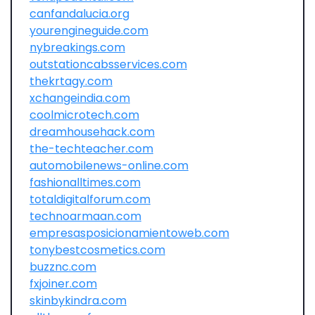
canfandalucia.org
yourengineguide.com
nybreakings.com
outstationcabsservices.com
thekrtagy.com
xchangeindia.com
coolmicrotech.com
dreamhousehack.com
the-techteacher.com
automobilenews-online.com
fashionalltimes.com
totaldigitalforum.com
technoarmaan.com
empresasposicionamientoweb.com
tonybestcosmetics.com
buzznc.com
fxjoiner.com
skinbykindra.com