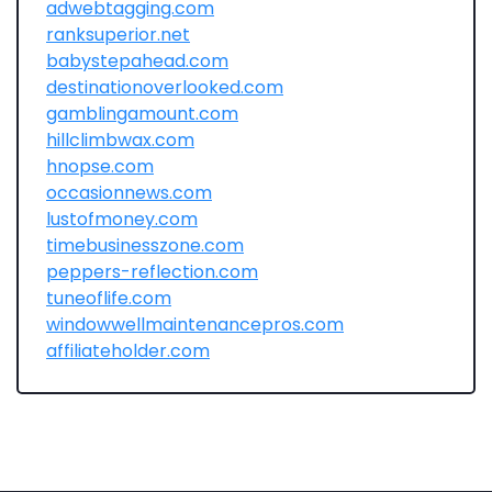
adwebtagging.com
ranksuperior.net
babystepahead.com
destinationoverlooked.com
gamblingamount.com
hillclimbwax.com
hnopse.com
occasionnews.com
lustofmoney.com
timebusinesszone.com
peppers-reflection.com
tuneoflife.com
windowwellmaintenancepros.com
affiliateholder.com