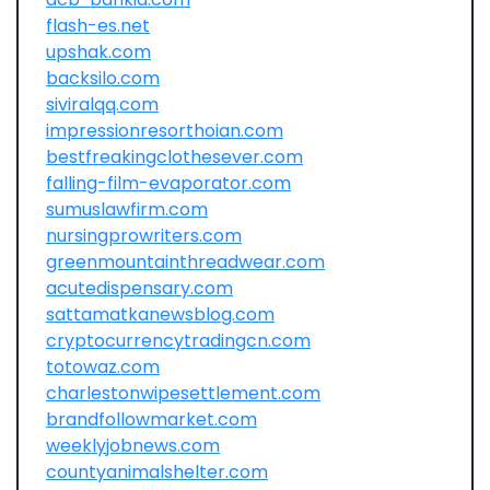
flash-es.net
upshak.com
backsilo.com
siviralqq.com
impressionresorthoian.com
bestfreakingclothesever.com
falling-film-evaporator.com
sumuslawfirm.com
nursingprowriters.com
greenmountainthreadwear.com
acutedispensary.com
sattamatkanewsblog.com
cryptocurrencytradingcn.com
totowaz.com
charlestonwipesettlement.com
brandfollowmarket.com
weeklyjobnews.com
countyanimalshelter.com