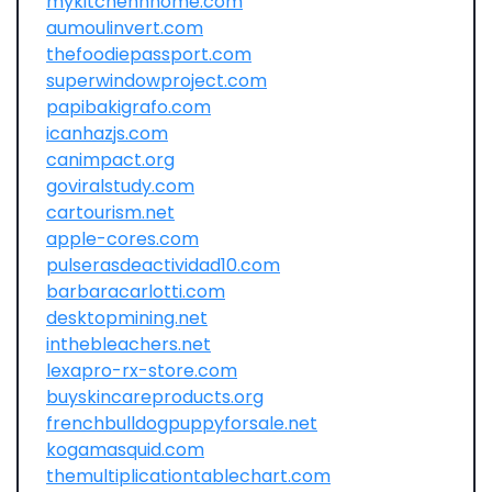
mykitchennhome.com
aumoulinvert.com
thefoodiepassport.com
superwindowproject.com
papibakigrafo.com
icanhazjs.com
canimpact.org
goviralstudy.com
cartourism.net
apple-cores.com
pulserasdeactividad10.com
barbaracarlotti.com
desktopmining.net
inthebleachers.net
lexapro-rx-store.com
buyskincareproducts.org
frenchbulldogpuppyforsale.net
kogamasquid.com
themultiplicationtablechart.com