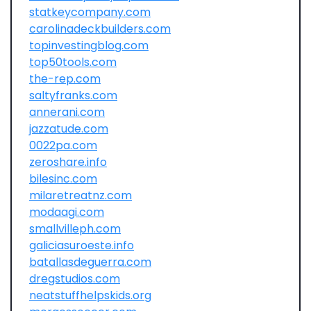
statkeycompany.com
carolinadeckbuilders.com
topinvestingblog.com
top50tools.com
the-rep.com
saltyfranks.com
annerani.com
jazzatude.com
0022pa.com
zeroshare.info
bilesinc.com
milaretreatnz.com
modaagi.com
smallvilleph.com
galiciasuroeste.info
batallasdeguerra.com
dregstudios.com
neatstuffhelpskids.org