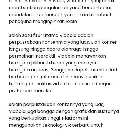
dan pendekatan inovatif, Viabola berjanji untuk
memberikan pengalaman yang benar-benar
mendalam dan menarik yang akan membuat
pengguna menginginkan lebih.
Salah satu fitur utama Viabola adalah
perpustakaan kontennya yang luas. Dari konser
langsung hingga acara olahraga hingga
permainan interaktif, Viabola menawarkan
beragam pilihan hiburan yang melayani
beragam audiens. Pengguna dapat memilih dari
berbagai pengalaman dan menyesuaikan
lingkungan realitas virtual agar sesuai dengan
preferensi mereka.
Selain perpustakaan kontennya yang luas,
Viabola juga bangga dengan grafis dan suaranya
yang berkualitas tinggi. Platform ini
menggunakan teknologi VR terbaru untuk