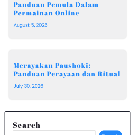
Panduan Pemula Dalam
Permainan Online
August 5, 2026
Merayakan Paushoki:
Panduan Perayaan dan Ritual
July 30, 2026
Search