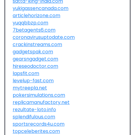
satta-king-india.com
yukigassencanada.com
articlehorizone.com
yuqqbbzp.com
7betagents6.com
coronavirusuptodate.com
crackinstreams.com
gadgetspak.com
gearsngadget.com
hireseodoctor.com
lapsfit.com
levelup-fast.com
mytreepla.net
pokersimulations.com
replicamanufactory.net
rezultate-loto.info
splendifulous.com
sportsrecords4u.com
topceleberites.com