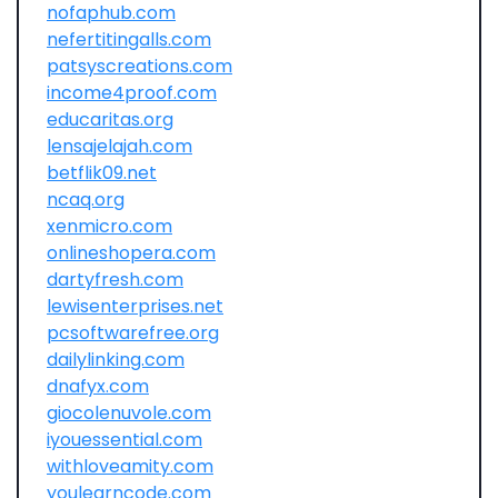
nofaphub.com
nefertitingalls.com
patsyscreations.com
income4proof.com
educaritas.org
lensajelajah.com
betflik09.net
ncaq.org
xenmicro.com
onlineshopera.com
dartyfresh.com
lewisenterprises.net
pcsoftwarefree.org
dailylinking.com
dnafyx.com
giocolenuvole.com
iyouessential.com
withloveamity.com
youlearncode.com