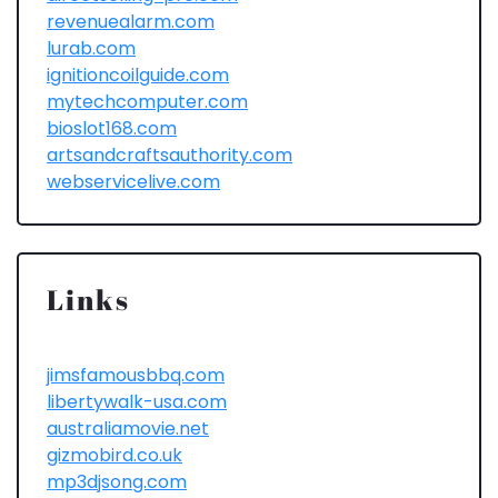
revenuealarm.com
lurab.com
ignitioncoilguide.com
mytechcomputer.com
bioslot168.com
artsandcraftsauthority.com
webservicelive.com
Links
jimsfamousbbq.com
libertywalk-usa.com
australiamovie.net
gizmobird.co.uk
mp3djsong.com