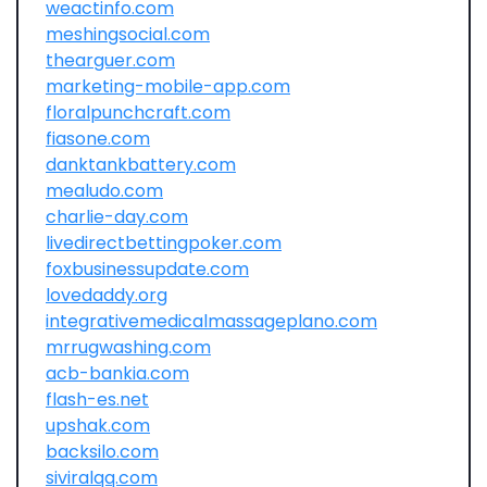
weactinfo.com
meshingsocial.com
thearguer.com
marketing-mobile-app.com
floralpunchcraft.com
fiasone.com
danktankbattery.com
mealudo.com
charlie-day.com
livedirectbettingpoker.com
foxbusinessupdate.com
lovedaddy.org
integrativemedicalmassageplano.com
mrrugwashing.com
acb-bankia.com
flash-es.net
upshak.com
backsilo.com
siviralqq.com