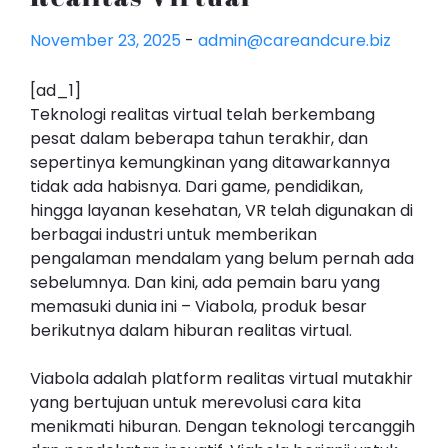
November 23, 2025
-
admin@careandcure.biz
[ad_1]
Teknologi realitas virtual telah berkembang
pesat dalam beberapa tahun terakhir, dan
sepertinya kemungkinan yang ditawarkannya
tidak ada habisnya. Dari game, pendidikan,
hingga layanan kesehatan, VR telah digunakan di
berbagai industri untuk memberikan
pengalaman mendalam yang belum pernah ada
sebelumnya. Dan kini, ada pemain baru yang
memasuki dunia ini – Viabola, produk besar
berikutnya dalam hiburan realitas virtual.
Viabola adalah platform realitas virtual mutakhir
yang bertujuan untuk merevolusi cara kita
menikmati hiburan. Dengan teknologi tercanggih