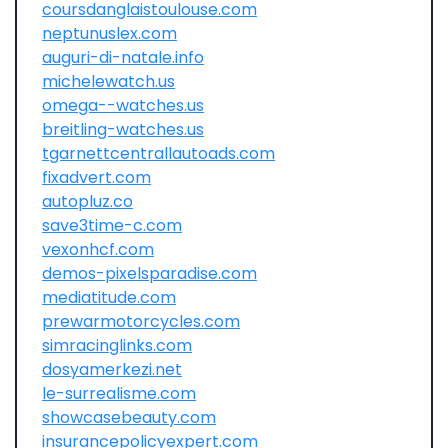
coursdanglaistoulouse.com
neptunuslex.com
auguri-di-natale.info
michelewatch.us
omega--watches.us
breitling-watches.us
tgarnettcentrallautoads.com
fixadvert.com
autopluz.co
save3time-c.com
vexonhcf.com
demos-pixelsparadise.com
mediatitude.com
prewarmotorcycles.com
simracinglinks.com
dosyamerkezi.net
le-surrealisme.com
showcasebeauty.com
insurancepolicyexpert.com