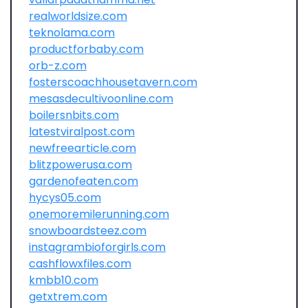
realworldsize.com
teknolama.com
productforbaby.com
orb-z.com
fosterscoachhousetavern.com
mesasdecultivoonline.com
boilersnbits.com
latestviralpost.com
newfreearticle.com
blitzpowerusa.com
gardenofeaten.com
hycys05.com
onemoremilerunning.com
snowboardsteez.com
instagrambioforgirls.com
cashflowxfiles.com
kmbb10.com
getxtrem.com