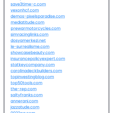
save3time-c.com
vexonhcf.com
demos-pixelsparadise.com
mediatitude.com
prewarmotorcycles.com
simracinglinks.com
dosyamerkezi.net
le-surrealisme.com
showcasebeauty.com
insurancepolicyexpert.com
statkeycompany.com
carolinadeckbuilders.com
topinvestingblog.com
top50tools.com
the-rep.com
saltyfranks.com
annerani.com
jazzatude.com