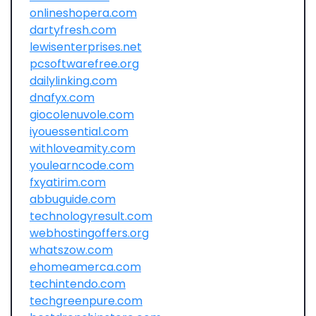
onlineshopera.com
dartyfresh.com
lewisenterprises.net
pcsoftwarefree.org
dailylinking.com
dnafyx.com
giocolenuvole.com
iyouessential.com
withloveamity.com
youlearncode.com
fxyatirim.com
abbuguide.com
technologyresult.com
webhostingoffers.org
whatszow.com
ehomeamerca.com
techintendo.com
techgreenpure.com