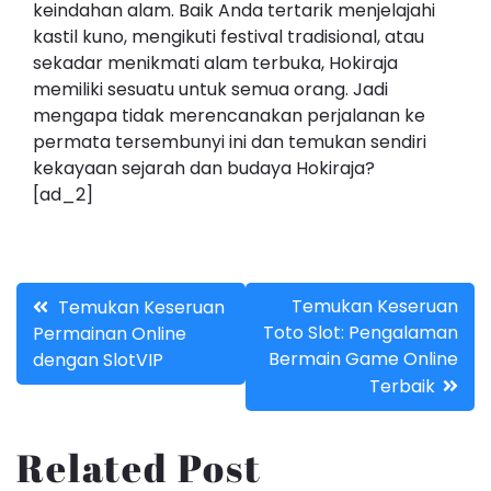
keindahan alam. Baik Anda tertarik menjelajahi
kastil kuno, mengikuti festival tradisional, atau
sekadar menikmati alam terbuka, Hokiraja
memiliki sesuatu untuk semua orang. Jadi
mengapa tidak merencanakan perjalanan ke
permata tersembunyi ini dan temukan sendiri
kekayaan sejarah dan budaya Hokiraja?
[ad_2]
Post
Temukan Keseruan
Temukan Keseruan
Toto Slot: Pengalaman
Permainan Online
navigation
Bermain Game Online
dengan SlotVIP
Terbaik
Related Post