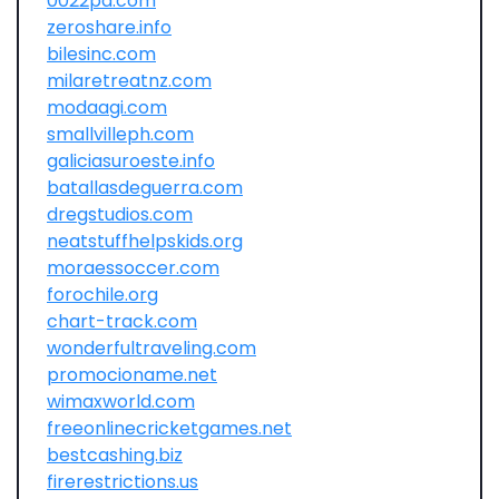
0022pa.com
zeroshare.info
bilesinc.com
milaretreatnz.com
modaagi.com
smallvilleph.com
galiciasuroeste.info
batallasdeguerra.com
dregstudios.com
neatstuffhelpskids.org
moraessoccer.com
forochile.org
chart-track.com
wonderfultraveling.com
promocioname.net
wimaxworld.com
freeonlinecricketgames.net
bestcashing.biz
firerestrictions.us