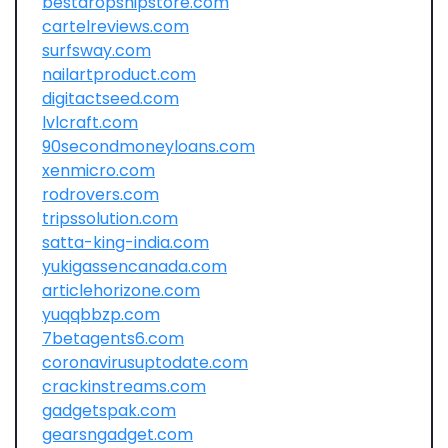
bestdropshipstore.com
cartelreviews.com
surfsway.com
nailartproduct.com
digitactseed.com
lvlcraft.com
90secondmoneyloans.com
xenmicro.com
rodrovers.com
tripssolution.com
satta-king-india.com
yukigassencanada.com
articlehorizone.com
yuqqbbzp.com
7betagents6.com
coronavirusuptodate.com
crackinstreams.com
gadgetspak.com
gearsngadget.com