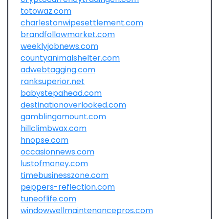
totowaz.com
charlestonwipesettlement.com
brandfollowmarket.com
weeklyjobnews.com
countyanimalshelter.com
adwebtagging.com
ranksuperior.net
babystepahead.com
destinationoverlooked.com
gamblingamount.com
hillclimbwax.com
hnopse.com
occasionnews.com
lustofmoney.com
timebusinesszone.com
peppers-reflection.com
tuneoflife.com
windowwellmaintenancepros.com