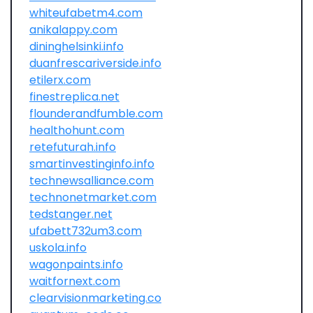
whiteufabetm4.com
anikalappy.com
dininghelsinki.info
duanfrescariverside.info
etilerx.com
finestreplica.net
flounderandfumble.com
healthohunt.com
retefuturah.info
smartinvestinginfo.info
technewsalliance.com
technonetmarket.com
tedstanger.net
ufabett732um3.com
uskola.info
wagonpaints.info
waitfornext.com
clearvisionmarketing.co