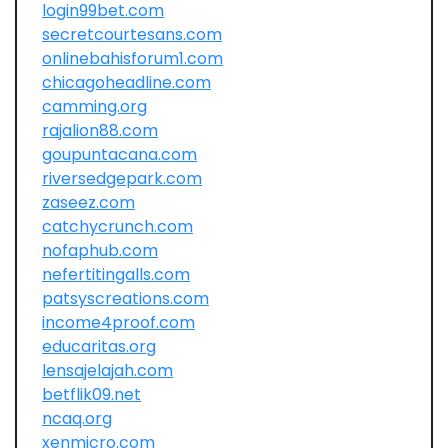
login99bet.com
secretcourtesans.com
onlinebahisforum1.com
chicagoheadline.com
camming.org
rajalion88.com
goupuntacana.com
riversedgepark.com
zaseez.com
catchycrunch.com
nofaphub.com
nefertitingalls.com
patsyscreations.com
income4proof.com
educaritas.org
lensajelajah.com
betflik09.net
ncaq.org
xenmicro.com