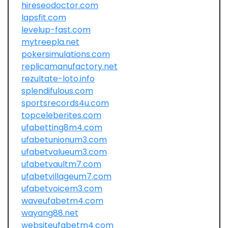
hireseodoctor.com
lapsfit.com
levelup-fast.com
mytreepla.net
pokersimulations.com
replicamanufactory.net
rezultate-loto.info
splendifulous.com
sportsrecords4u.com
topceleberites.com
ufabetting8m4.com
ufabetunionum3.com
ufabetvalueum3.com
ufabetvaultm7.com
ufabetvillageum7.com
ufabetvoicem3.com
waveufabetm4.com
wayang88.net
websiteufabetm4.com