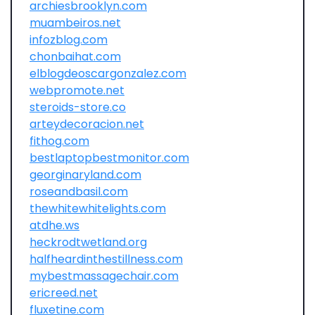
archiesbrooklyn.com
muambeiros.net
infozblog.com
chonbaihat.com
elblogdeoscargonzalez.com
webpromote.net
steroids-store.co
arteydecoracion.net
fithog.com
bestlaptopbestmonitor.com
georginaryland.com
roseandbasil.com
thewhitewhitelights.com
atdhe.ws
heckrodtwetland.org
halfheardinthestillness.com
mybestmassagechair.com
ericreed.net
fluxetine.com