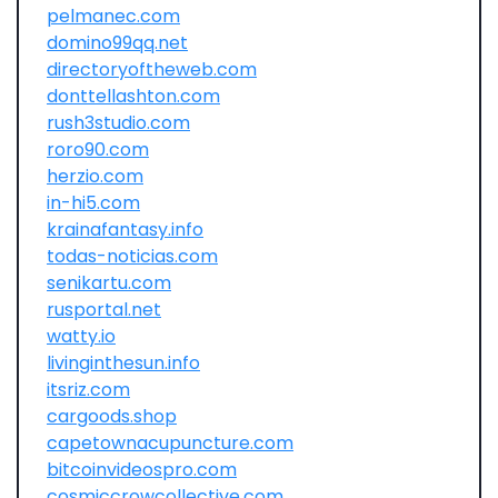
pelmanec.com
domino99qq.net
directoryoftheweb.com
donttellashton.com
rush3studio.com
roro90.com
herzio.com
in-hi5.com
krainafantasy.info
todas-noticias.com
senikartu.com
rusportal.net
watty.io
livinginthesun.info
itsriz.com
cargoods.shop
capetownacupuncture.com
bitcoinvideospro.com
cosmiccrowcollective.com