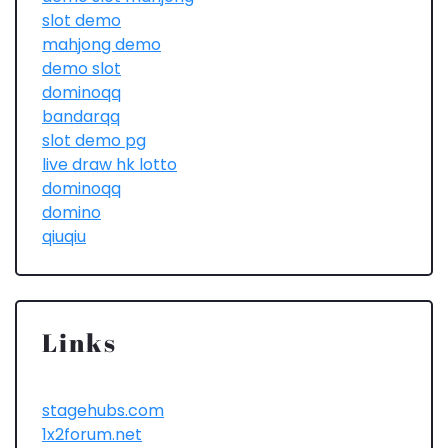
slot demo
mahjong demo
demo slot
dominoqq
bandarqq
slot demo pg
live draw hk lotto
dominoqq
domino
qiuqiu
Links
stagehubs.com
1x2forum.net