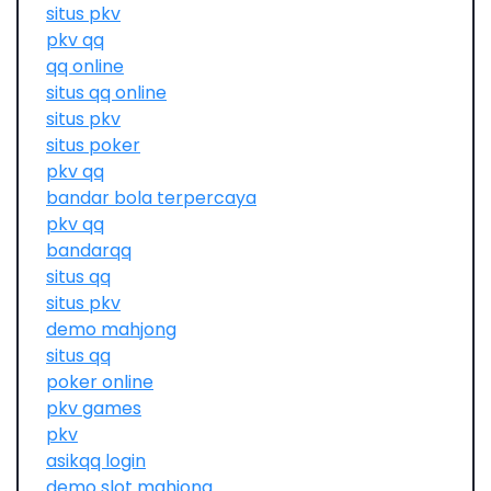
situs pkv
pkv qq
qq online
situs qq online
situs pkv
situs poker
pkv qq
bandar bola terpercaya
pkv qq
bandarqq
situs qq
situs pkv
demo mahjong
situs qq
poker online
pkv games
pkv
asikqq login
demo slot mahjong