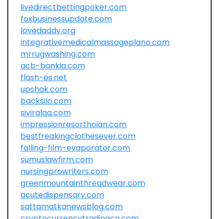
livedirectbettingpoker.com
foxbusinessupdate.com
lovedaddy.org
integrativemedicalmassageplano.com
mrrugwashing.com
acb-bankia.com
flash-es.net
upshak.com
backsilo.com
siviralqq.com
impressionresorthoian.com
bestfreakingclothesever.com
falling-film-evaporator.com
sumuslawfirm.com
nursingprowriters.com
greenmountainthreadwear.com
acutedispensary.com
sattamatkanewsblog.com
cryptocurrencytradingcn.com