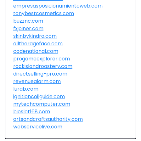
empresasposicionamientoweb.com
tonybestcosmetics.com
buzznc.com
fxjoiner.com
skinbykindra.com
alltherageface.com
codenational.com
progameexplorer.com
rockislandroastery.com
directselling-pro.com
revenuealarm.com
lurab.com
ignitioncoilguide.com
mytechcomputer.com
bioslot168.com
artsandcraftsauthority.com
webservicelive.com