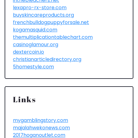
inthebleachers.net
lexapro-rx-store.com
buyskincareproducts.org
frenchbulldogpuppyforsale.net
kogamasquid.com
themultiplicationtablechart.com
casinoglamour.org
dextercoin.io
christianarticledirectory.org
5homestyle.com
Links
mygamblingstory.com
majalahwekonews.com
2017hoganoutlet.com