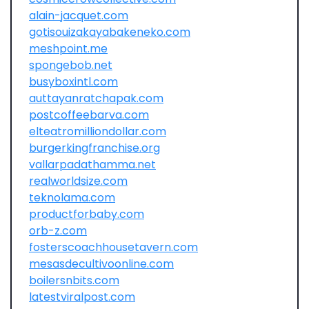
alain-jacquet.com
gotisouizakayabakeneko.com
meshpoint.me
spongebob.net
busyboxintl.com
auttayanratchapak.com
postcoffeebarva.com
elteatromilliondollar.com
burgerkingfranchise.org
vallarpadathamma.net
realworldsize.com
teknolama.com
productforbaby.com
orb-z.com
fosterscoachhousetavern.com
mesasdecultivoonline.com
boilersnbits.com
latestviralpost.com