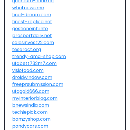
quantum-code.co
whatnews.me
final-dream.com
finest-replica.net
gestioneinh.info
prosportdaily.net
salesinvest22.com
teseract.org
trendy-ama-shop.com
ufabett732m7.com
visiofood.com
droidwindow.com
freeprsubmission.com
ufagold666.com
myinteriorblog.com
bnewsindia.com
techiepick.com
bamzyshop.com
pondycars.com