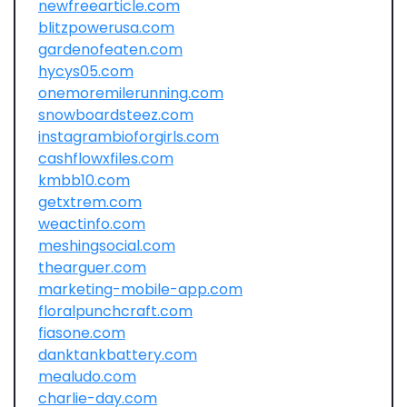
newfreearticle.com
blitzpowerusa.com
gardenofeaten.com
hycys05.com
onemoremilerunning.com
snowboardsteez.com
instagrambioforgirls.com
cashflowxfiles.com
kmbb10.com
getxtrem.com
weactinfo.com
meshingsocial.com
thearguer.com
marketing-mobile-app.com
floralpunchcraft.com
fiasone.com
danktankbattery.com
mealudo.com
charlie-day.com