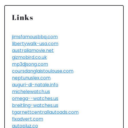
Links
jimsfamousbbq.com
libertywalk-usa.com
australiamovie.net
gizmobird.co.uk
mp3djsong.com
coursdanglaistoulouse.com
neptunuslex.com
auguri-di-natale.info
michelewatch.us
omega--watches.us
breitling-watches.us
tgarnettcentrallautoads.com
fixadvert.com
autopluz.co