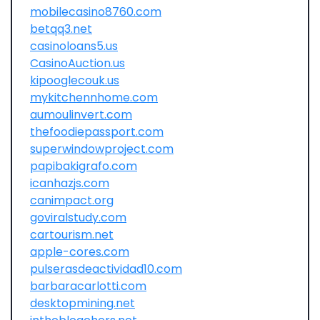
mobilecasino8760.com
betqq3.net
casinoloans5.us
CasinoAuction.us
kipooglecouk.us
mykitchennhome.com
aumoulinvert.com
thefoodiepassport.com
superwindowproject.com
papibakigrafo.com
icanhazjs.com
canimpact.org
goviralstudy.com
cartourism.net
apple-cores.com
pulserasdeactividad10.com
barbaracarlotti.com
desktopmining.net