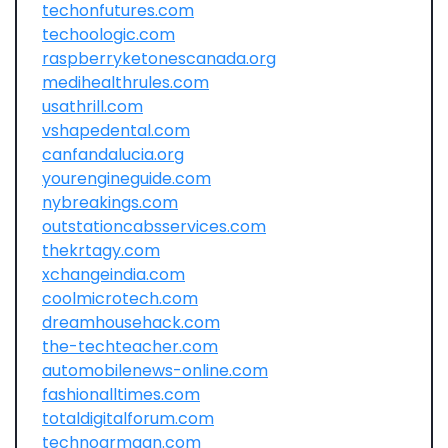
techonfutures.com
techoologic.com
raspberryketonescanada.org
medihealthrules.com
usathrill.com
vshapedental.com
canfandalucia.org
yourengineguide.com
nybreakings.com
outstationcabsservices.com
thekrtagy.com
xchangeindia.com
coolmicrotech.com
dreamhousehack.com
the-techteacher.com
automobilenews-online.com
fashionalltimes.com
totaldigitalforum.com
technoarmaan.com