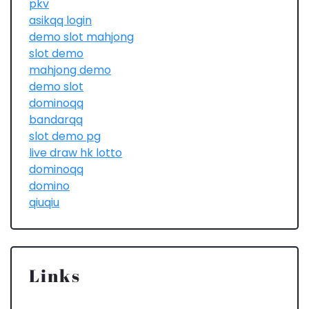
pkv
asikqq login
demo slot mahjong
slot demo
mahjong demo
demo slot
dominoqq
bandarqq
slot demo pg
live draw hk lotto
dominoqq
domino
qiuqiu
Links