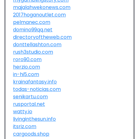
majalahwekonews.com
2017hoganoutlet.com
pelmanec.com
domino99qq.net
directoryoftheweb.com
donttellashton.com
rush3studio.com
roro90.com
herzio.com
in-hi5.com
krainafantasy.info
todas-noticias.com
senikartu.com
rusportal.net
watty.io
livinginthesun.info
itsriz.com
cargoods.shop