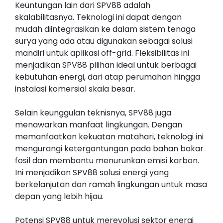
Keuntungan lain dari SPV88 adalah
skalabilitasnya. Teknologi ini dapat dengan
mudah diintegrasikan ke dalam sistem tenaga
surya yang ada atau digunakan sebagai solusi
mandiri untuk aplikasi off-grid. Fleksibilitas ini
menjadikan SPV88 pilihan ideal untuk berbagai
kebutuhan energi, dari atap perumahan hingga
instalasi komersial skala besar.
Selain keunggulan teknisnya, SPV88 juga
menawarkan manfaat lingkungan. Dengan
memanfaatkan kekuatan matahari, teknologi ini
mengurangi ketergantungan pada bahan bakar
fosil dan membantu menurunkan emisi karbon.
Ini menjadikan SPV88 solusi energi yang
berkelanjutan dan ramah lingkungan untuk masa
depan yang lebih hijau.
Potensi SPV88 untuk merevolusi sektor energi