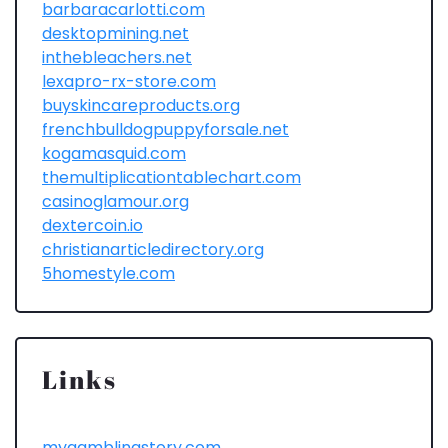
barbaracarlotti.com
desktopmining.net
inthebleachers.net
lexapro-rx-store.com
buyskincareproducts.org
frenchbulldogpuppyforsale.net
kogamasquid.com
themultiplicationtablechart.com
casinoglamour.org
dextercoin.io
christianarticledirectory.org
5homestyle.com
Links
mygamblingstory.com