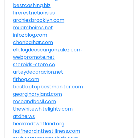
bestcashing.biz
firerestrictions.us
archiesbrooklyn.com
muambeiros.net
infozblog.com
chonbaihat.com
elblogdeoscargonzalez.com
webpromote.net
steroids-store.co
arteydecoracion.net
fithog.com
bestlaptopbestmonitor.com
georginaryland.com
roseandbasil.com
thewhitewhitelights.com
atdhe.ws
heckrodtwetland.org
halfheardinthestillness.com