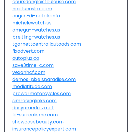
coursdanglaistoulouse.com
neptunuslex.com
auguri-di-natale.info
michelewatch.us
omega--watches.us
breitling-watches.us
tgarnettcentrallautoads.com
fixadvert.com
autopluz.co
save3time-c.com
vexonhcf.com
demos-pixelsparadise.com
mediatitude.com
prewarmotorcycles.com
simracinglinks.com
dosyamerkezi.net
le-surrealisme.com
showcasebeauty.com
insurancepolicyexpert.com