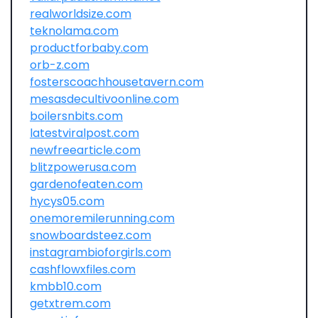
realworldsize.com
teknolama.com
productforbaby.com
orb-z.com
fosterscoachhousetavern.com
mesasdecultivoonline.com
boilersnbits.com
latestviralpost.com
newfreearticle.com
blitzpowerusa.com
gardenofeaten.com
hycys05.com
onemoremilerunning.com
snowboardsteez.com
instagrambioforgirls.com
cashflowxfiles.com
kmbb10.com
getxtrem.com