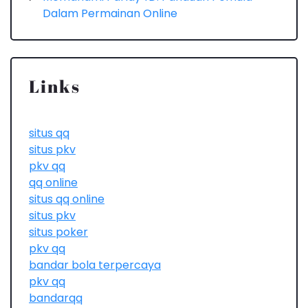
Dalam Permainan Online
Links
situs qq
situs pkv
pkv qq
qq online
situs qq online
situs pkv
situs poker
pkv qq
bandar bola terpercaya
pkv qq
bandarqq