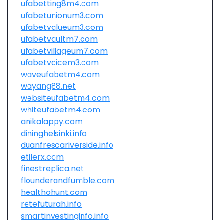
ufabetting8m4.com
ufabetunionum3.com
ufabetvalueum3.com
ufabetvaultm7.com
ufabetvillageum7.com
ufabetvoicem3.com
waveufabetm4.com
wayang88.net
websiteufabetm4.com
whiteufabetm4.com
anikalappy.com
dininghelsinki.info
duanfrescariverside.info
etilerx.com
finestreplica.net
flounderandfumble.com
healthohunt.com
retefuturah.info
smartinvestinginfo.info