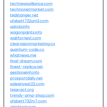
technewsalliance.com
technonetmarket.com
tedstanger.net
ufabett732um3.com
uskola.info
wagonpaints.info
waitfornext.com
clearvisionmarketing.co
quantum-code.co
whatnews.me
final-dream.com
finest-replica.net
gestioneinh.info
prosportdaily.net
salesinvest22.com
teseract.org
trendy-ama-shop.com
ufabett732m7.com
visiofood.com