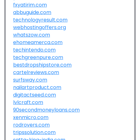
fxyatirim.com
abbuguide.com
technologyresult.com
webhostingoffers.org
whatszow.com
ehomeamerca.com
techintendo.com
techgreenpure.com
bestdropshipstore.com
cartelreviews.com
surfsway.com
nailartproduct.com
digitactseed.com
lvlcraft.com
90secondmoneyloans.com
xenmicro.com
rodrovers.com
tripssolution.com
satta-king-india.com