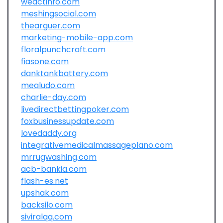
weactinfo.com
meshingsocial.com
thearguer.com
marketing-mobile-app.com
floralpunchcraft.com
fiasone.com
danktankbattery.com
mealudo.com
charlie-day.com
livedirectbettingpoker.com
foxbusinessupdate.com
lovedaddy.org
integrativemedicalmassageplano.com
mrrugwashing.com
acb-bankia.com
flash-es.net
upshak.com
backsilo.com
siviralqq.com