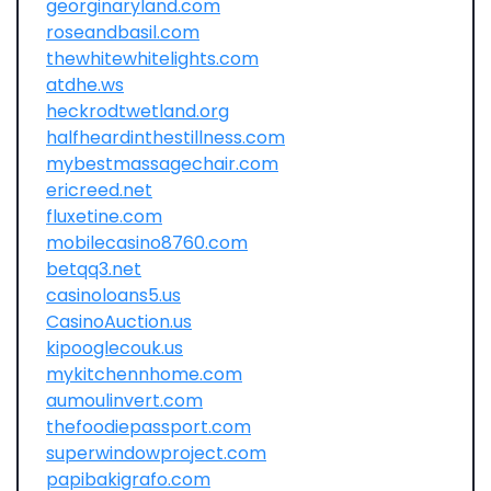
georginaryland.com
roseandbasil.com
thewhitewhitelights.com
atdhe.ws
heckrodtwetland.org
halfheardinthestillness.com
mybestmassagechair.com
ericreed.net
fluxetine.com
mobilecasino8760.com
betqq3.net
casinoloans5.us
CasinoAuction.us
kipooglecouk.us
mykitchennhome.com
aumoulinvert.com
thefoodiepassport.com
superwindowproject.com
papibakigrafo.com