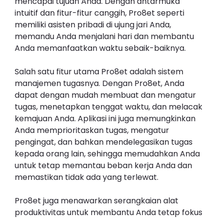
mencapai tujuan Anda. Dengan antarmuka
intuitif dan fitur-fitur canggih, Pro8et seperti
memiliki asisten pribadi di ujung jari Anda,
memandu Anda menjalani hari dan membantu
Anda memanfaatkan waktu sebaik-baiknya.
Salah satu fitur utama Pro8et adalah sistem
manajemen tugasnya. Dengan Pro8et, Anda
dapat dengan mudah membuat dan mengatur
tugas, menetapkan tenggat waktu, dan melacak
kemajuan Anda. Aplikasi ini juga memungkinkan
Anda memprioritaskan tugas, mengatur
pengingat, dan bahkan mendelegasikan tugas
kepada orang lain, sehingga memudahkan Anda
untuk tetap memantau beban kerja Anda dan
memastikan tidak ada yang terlewat.
Pro8et juga menawarkan serangkaian alat
produktivitas untuk membantu Anda tetap fokus