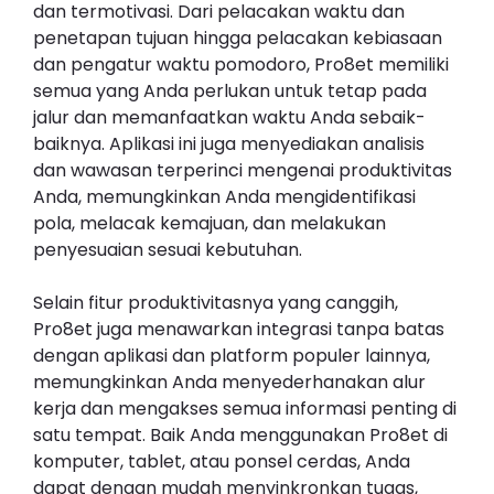
dan termotivasi. Dari pelacakan waktu dan
penetapan tujuan hingga pelacakan kebiasaan
dan pengatur waktu pomodoro, Pro8et memiliki
semua yang Anda perlukan untuk tetap pada
jalur dan memanfaatkan waktu Anda sebaik-
baiknya. Aplikasi ini juga menyediakan analisis
dan wawasan terperinci mengenai produktivitas
Anda, memungkinkan Anda mengidentifikasi
pola, melacak kemajuan, dan melakukan
penyesuaian sesuai kebutuhan.
Selain fitur produktivitasnya yang canggih,
Pro8et juga menawarkan integrasi tanpa batas
dengan aplikasi dan platform populer lainnya,
memungkinkan Anda menyederhanakan alur
kerja dan mengakses semua informasi penting di
satu tempat. Baik Anda menggunakan Pro8et di
komputer, tablet, atau ponsel cerdas, Anda
dapat dengan mudah menyinkronkan tugas,