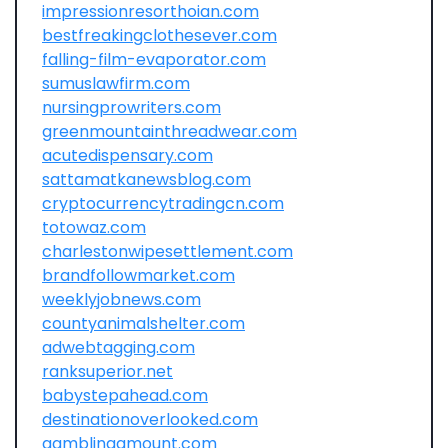
impressionresorthoian.com
bestfreakingclothesever.com
falling-film-evaporator.com
sumuslawfirm.com
nursingprowriters.com
greenmountainthreadwear.com
acutedispensary.com
sattamatkanewsblog.com
cryptocurrencytradingcn.com
totowaz.com
charlestonwipesettlement.com
brandfollowmarket.com
weeklyjobnews.com
countyanimalshelter.com
adwebtagging.com
ranksuperior.net
babystepahead.com
destinationoverlooked.com
gamblingamount.com