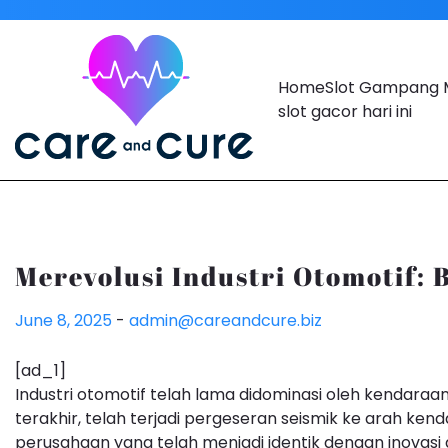
Skip
to
content
Home
Slot Gampang
slot gacor hari ini
Merevolusi Industri Otomotif: 
June 8, 2025
-
admin@careandcure.biz
[ad_1]
Industri otomotif telah lama didominasi oleh kendaraa
terakhir, telah terjadi pergeseran seismik ke arah kendar
perusahaan yang telah menjadi identik dengan inovasi 