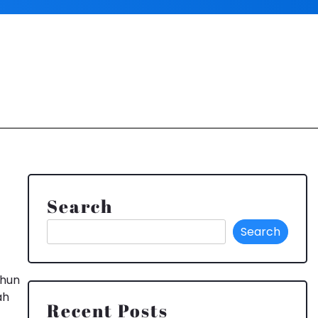
Search
Search
ahun
ah
Recent Posts