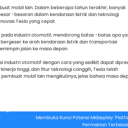
mbuat mobil lain. Dalam beberapa tahun terakhir, banyak
besar -besaran dalam kendaraan listrik dan teknologi
novasi Tesla yang cepat.
pada industri otomotif, mendorong batas -batas apa y
bergeser ke arah kendaraan listrik dan transportasi
 memimpin jalan ke masa depan.
 industri otomotif dengan cara yang sedikit dapat dipred
rja tinggi, dan fitur teknologi canggih, Tesla telah
a pembuat mobil lain mengikutinya, jelas bahwa masa de
Membuka Kunci Potensi Midasplay: Platf
Permainan Terbesa