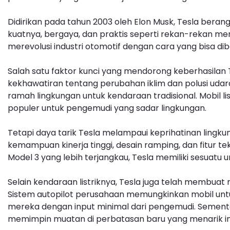
Didirikan pada tahun 2003 oleh Elon Musk, Tesla bera
kuatnya, bergaya, dan praktis seperti rekan-rekan me
merevolusi industri otomotif dengan cara yang bisa d
Salah satu faktor kunci yang mendorong keberhasilan 
kekhawatiran tentang perubahan iklim dan polusi uda
ramah lingkungan untuk kendaraan tradisional. Mobil li
populer untuk pengemudi yang sadar lingkungan.
Tetapi daya tarik Tesla melampaui keprihatinan lingku
kemampuan kinerja tinggi, desain ramping, dan fitur te
Model 3 yang lebih terjangkau, Tesla memiliki sesuatu 
Selain kendaraan listriknya, Tesla juga telah membuat
Sistem autopilot perusahaan memungkinkan mobil untuk
mereka dengan input minimal dari pengemudi. Sement
memimpin muatan di perbatasan baru yang menarik in