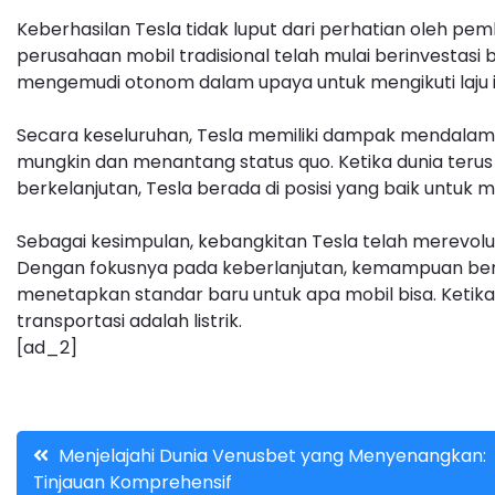
Keberhasilan Tesla tidak luput dari perhatian oleh pe
perusahaan mobil tradisional telah mulai berinvestasi 
mengemudi otonom dalam upaya untuk mengikuti laju i
Secara keseluruhan, Tesla memiliki dampak mendalam 
mungkin dan menantang status quo. Ketika dunia terus 
berkelanjutan, Tesla berada di posisi yang baik untuk
Sebagai kesimpulan, kebangkitan Tesla telah merevolusi
Dengan fokusnya pada keberlanjutan, kemampuan berkine
menetapkan standar baru untuk apa mobil bisa. Ketik
transportasi adalah listrik.
[ad_2]
Post
Menjelajahi Dunia Venusbet yang Menyenangkan:
Tinjauan Komprehensif
navigation