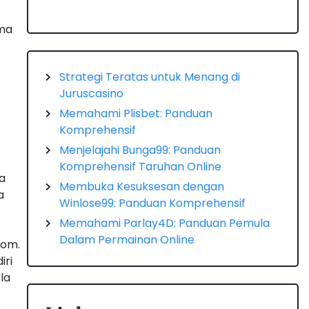
ama
Strategi Teratas untuk Menang di
Juruscasino
Memahami Plisbet: Panduan
Komprehensif
Menjelajahi Bunga99: Panduan
Komprehensif Taruhan Online
a
Membuka Kesuksesan dengan
a
Winlose99: Panduan Komprehensif
Memahami Parlay4D: Panduan Pemula
Dalam Permainan Online
nom.
iri
la