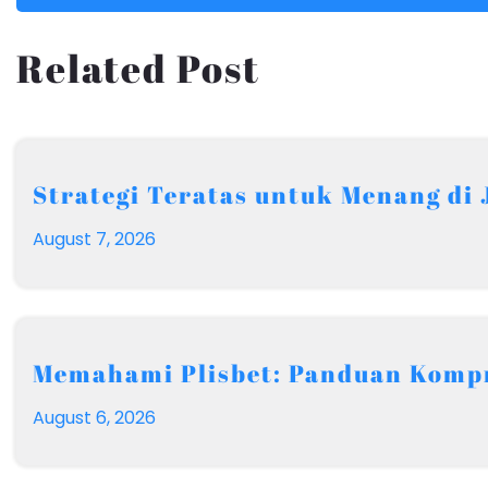
Related Post
Strategi Teratas untuk Menang di 
August 7, 2026
Memahami Plisbet: Panduan Komp
August 6, 2026