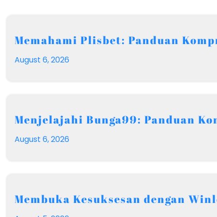
Memahami Plisbet: Panduan Komp
August 6, 2026
Menjelajahi Bunga99: Panduan Ko
August 6, 2026
Membuka Kesuksesan dengan Winl