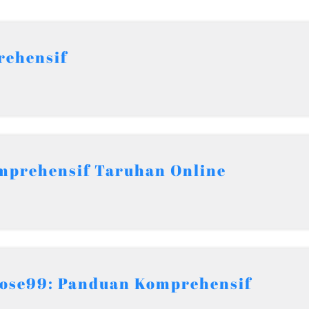
rehensif
mprehensif Taruhan Online
ose99: Panduan Komprehensif