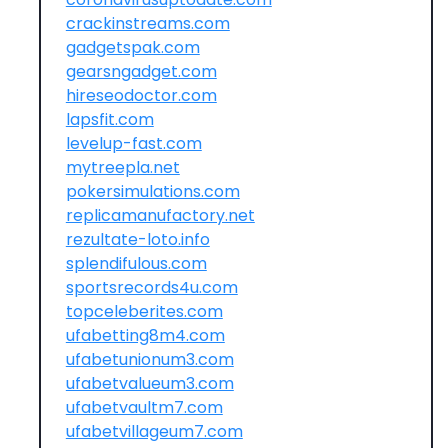
crackinstreams.com
gadgetspak.com
gearsngadget.com
hireseodoctor.com
lapsfit.com
levelup-fast.com
mytreepla.net
pokersimulations.com
replicamanufactory.net
rezultate-loto.info
splendifulous.com
sportsrecords4u.com
topceleberites.com
ufabetting8m4.com
ufabetunionum3.com
ufabetvalueum3.com
ufabetvaultm7.com
ufabetvillageum7.com