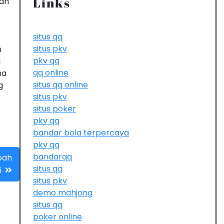
Links
nan
situs qq
situs pkv
n
pkv qq
g
qq online
ma
situs qq online
g
situs pkv
situs poker
pkv qq
bandar bola terpercaya
pkv qq
bandarqq
bah
situs qq
i
situs pkv
demo mahjong
situs qq
poker online