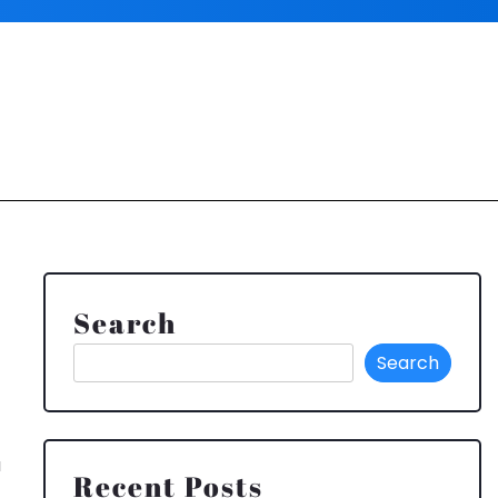
Search
Search
a
Recent Posts