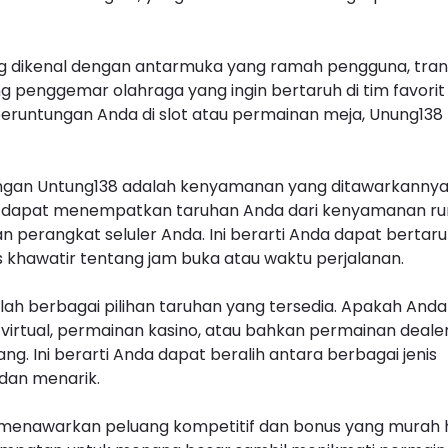
ng dikenal dengan antarmuka yang ramah pengguna, tran
 penggemar olahraga yang ingin bertaruh di tim favorit
eruntungan Anda di slot atau permainan meja, Unung138
dengan Untung138 adalah kenyamanan yang ditawarkannya.
Anda dapat menempatkan taruhan Anda dari kenyamanan 
 perangkat seluler Anda. Ini berarti Anda dapat bertar
 khawatir tentang jam buka atau waktu perjalanan.
lah berbagai pilihan taruhan yang tersedia. Apakah Anda
a virtual, permainan kasino, atau bahkan permainan deale
g. Ini berarti Anda dapat beralih antara berbagai jenis
 dan menarik.
 menawarkan peluang kompetitif dan bonus yang murah 