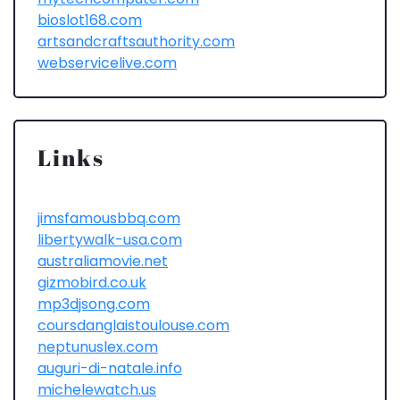
bioslot168.com
artsandcraftsauthority.com
webservicelive.com
Links
jimsfamousbbq.com
libertywalk-usa.com
australiamovie.net
gizmobird.co.uk
mp3djsong.com
coursdanglaistoulouse.com
neptunuslex.com
auguri-di-natale.info
michelewatch.us