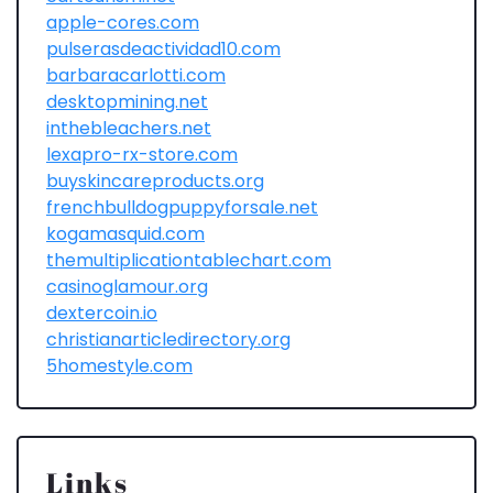
apple-cores.com
pulserasdeactividad10.com
barbaracarlotti.com
desktopmining.net
inthebleachers.net
lexapro-rx-store.com
buyskincareproducts.org
frenchbulldogpuppyforsale.net
kogamasquid.com
themultiplicationtablechart.com
casinoglamour.org
dextercoin.io
christianarticledirectory.org
5homestyle.com
Links