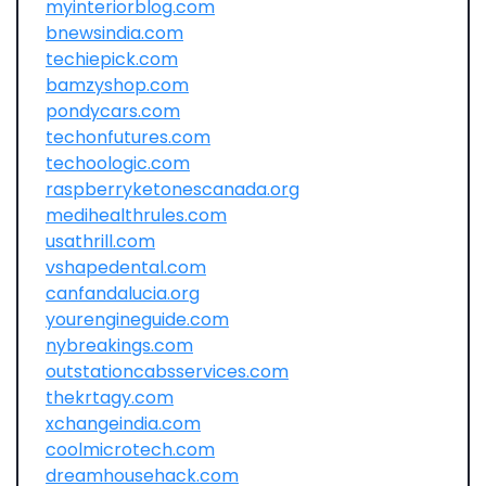
myinteriorblog.com
bnewsindia.com
techiepick.com
bamzyshop.com
pondycars.com
techonfutures.com
techoologic.com
raspberryketonescanada.org
medihealthrules.com
usathrill.com
vshapedental.com
canfandalucia.org
yourengineguide.com
nybreakings.com
outstationcabsservices.com
thekrtagy.com
xchangeindia.com
coolmicrotech.com
dreamhousehack.com