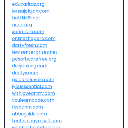
educaritas.org
lensajelajah.com
betflik09.net
ncaq.org
xenmicro.com
onlineshopera.com
dartyfresh.com
lewisenterprises.net
pcsoftwarefree.org
dailylinking.com
dnafyx.com
giocolenuvole.com
iyouessential.com
withloveamity.com
youlearncode.com
fxyatirim.com
abbuguide.com
technologyresult.com
webhostingoffers.org