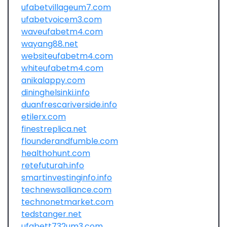
ufabetvillageum7.com
ufabetvoicem3.com
waveufabetm4.com
wayang88.net
websiteufabetm4.com
whiteufabetm4.com
anikalappy.com
dininghelsinki.info
duanfrescariverside.info
etilerx.com
finestreplica.net
flounderandfumble.com
healthohunt.com
retefuturah.info
smartinvestinginfo.info
technewsalliance.com
technonetmarket.com
tedstanger.net
ufabett732um3.com