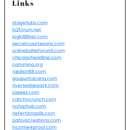
Links
stagehubs.com
1x2forum.net
login99bet.com
secretcourtesans.com
onlinebahisforum1.com
chicagoheadline.com
camming.org
rajalion88.com
goupuntacana.com
riversedgepark.com
zaseez.com
catchycrunch.com
nofaphub.com
nefertitingalls.com
patsyscreations.com
income4proof.com