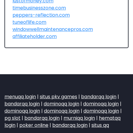
lustofmoney.com
timebusinesszone.com
peppers-reflection.com
tuneoflife.com
windowwellmaintenancepros.com
affiliateholder.com
menuqq login
|
situs pkv games
|
bandarqq login
|
bandarqq login
|
dominoqq login
|
dominoqq login
|
dominoqq login
|
dominoqq login
|
dominoqq login
|
pg slot
|
bandarqq login
|
murniqq login
|
hematqq
login
|
poker online
|
bandarqq login
|
situs qq