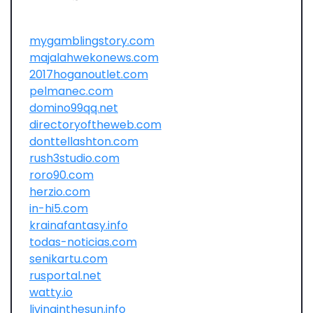
mygamblingstory.com
majalahwekonews.com
2017hoganoutlet.com
pelmanec.com
domino99qq.net
directoryoftheweb.com
donttellashton.com
rush3studio.com
roro90.com
herzio.com
in-hi5.com
krainafantasy.info
todas-noticias.com
senikartu.com
rusportal.net
watty.io
livinginthesun.info