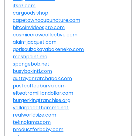
itsriz.com
cargoods.shop
capetownacupuncture.com
bitcoinvideospro.com
cosmiccrowcollective.com
alain-jacquet.com
gotisouizakayabakeneko.com
meshpoint.me
spongebob.net
busyboxintl.com
auttayanratchapak.com
postcoffeebarva.com
elteatromilliondollar.com
burgerkingfranchise.org
vallarpadathamma.net
realworldsize.com
teknolama.com
productforbaby.com