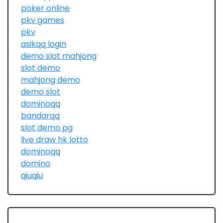
poker online
pkv games
pkv
asikqq login
demo slot mahjong
slot demo
mahjong demo
demo slot
dominoqq
bandarqq
slot demo pg
live draw hk lotto
dominoqq
domino
qiuqiu