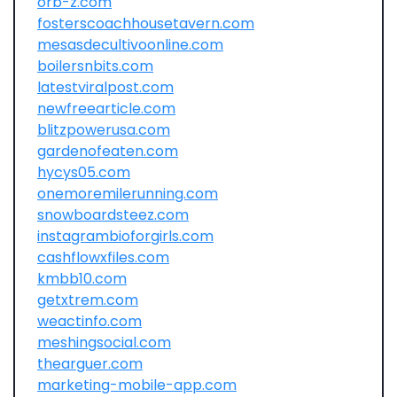
orb-z.com
fosterscoachhousetavern.com
mesasdecultivoonline.com
boilersnbits.com
latestviralpost.com
newfreearticle.com
blitzpowerusa.com
gardenofeaten.com
hycys05.com
onemoremilerunning.com
snowboardsteez.com
instagrambioforgirls.com
cashflowxfiles.com
kmbb10.com
getxtrem.com
weactinfo.com
meshingsocial.com
thearguer.com
marketing-mobile-app.com