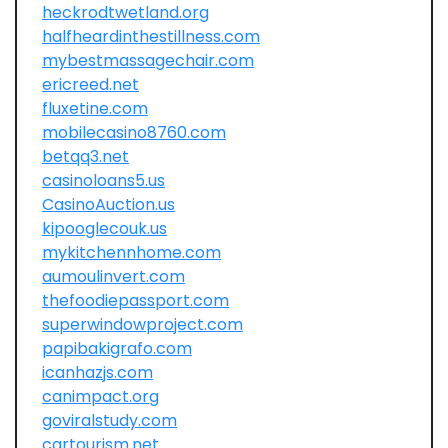
heckrodtwetland.org
halfheardinthestillness.com
mybestmassagechair.com
ericreed.net
fluxetine.com
mobilecasino8760.com
betqq3.net
casinoloans5.us
CasinoAuction.us
kipooglecouk.us
mykitchennhome.com
aumoulinvert.com
thefoodiepassport.com
superwindowproject.com
papibakigrafo.com
icanhazjs.com
canimpact.org
goviralstudy.com
cartourism.net