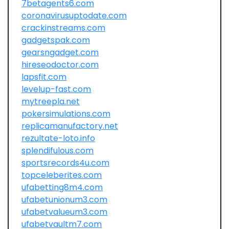
7betagents6.com
coronavirusuptodate.com
crackinstreams.com
gadgetspak.com
gearsngadget.com
hireseodoctor.com
lapsfit.com
levelup-fast.com
mytreepla.net
pokersimulations.com
replicamanufactory.net
rezultate-loto.info
splendifulous.com
sportsrecords4u.com
topceleberites.com
ufabetting8m4.com
ufabetunionum3.com
ufabetvalueum3.com
ufabetvaultm7.com