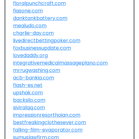
floralpunchcraft.com
fiasone.com
danktankbattery.com
mealudo.com
charlie-day.com
livedirectbettingpoker.com
foxbusinessupdate.com
lovedaddy.org
integrativemedicalmassageplano.com
mrrugwashing.com
acb-bankia.com
flash-es.net
upshak.com
backsilo.com
siviralqq.com
impressionresorthoian.com
bestfreakingclothesever.com
falling-film-evaporator.com
sumuslawfirm.com