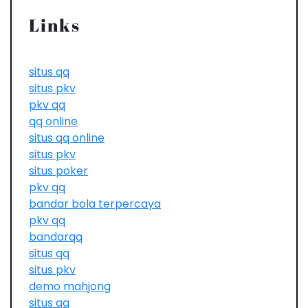
Links
situs qq
situs pkv
pkv qq
qq online
situs qq online
situs pkv
situs poker
pkv qq
bandar bola terpercaya
pkv qq
bandarqq
situs qq
situs pkv
demo mahjong
situs qq