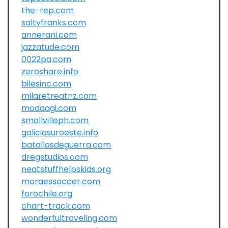
the-rep.com
saltyfranks.com
annerani.com
jazzatude.com
0022pa.com
zeroshare.info
bilesinc.com
milaretreatnz.com
modaagi.com
smallvilleph.com
galiciasuroeste.info
batallasdeguerra.com
dregstudios.com
neatstuffhelpskids.org
moraessoccer.com
forochile.org
chart-track.com
wonderfultraveling.com