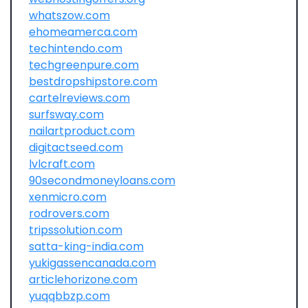
whatszow.com
ehomeamerca.com
techintendo.com
techgreenpure.com
bestdropshipstore.com
cartelreviews.com
surfsway.com
nailartproduct.com
digitactseed.com
lvlcraft.com
90secondmoneyloans.com
xenmicro.com
rodrovers.com
tripssolution.com
satta-king-india.com
yukigassencanada.com
articlehorizone.com
yuqqbbzp.com