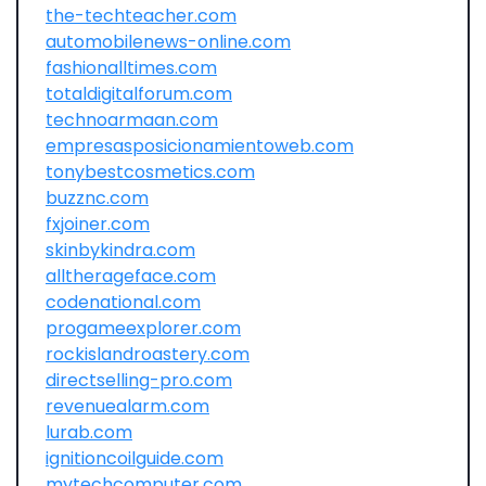
the-techteacher.com
automobilenews-online.com
fashionalltimes.com
totaldigitalforum.com
technoarmaan.com
empresasposicionamientoweb.com
tonybestcosmetics.com
buzznc.com
fxjoiner.com
skinbykindra.com
alltherageface.com
codenational.com
progameexplorer.com
rockislandroastery.com
directselling-pro.com
revenuealarm.com
lurab.com
ignitioncoilguide.com
mytechcomputer.com