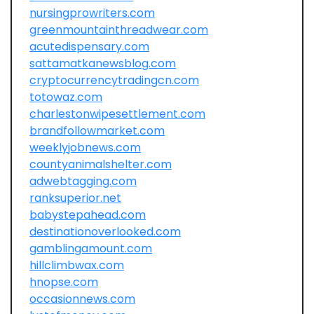
nursingprowriters.com
greenmountainthreadwear.com
acutedispensary.com
sattamatkanewsblog.com
cryptocurrencytradingcn.com
totowaz.com
charlestonwipesettlement.com
brandfollowmarket.com
weeklyjobnews.com
countyanimalshelter.com
adwebtagging.com
ranksuperior.net
babystepahead.com
destinationoverlooked.com
gamblingamount.com
hillclimbwax.com
hnopse.com
occasionnews.com