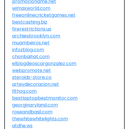
promocioname.net
wimaxworld.com
freeonlinecricketgames.net
bestcashing.biz
firerestrictions.us
archiesbrooklyn.com
muambeiros.net
infozblog.com
chonbaihat.com
elblogdeoscargonzalez.com
webpromote.net
steroids-store.co
arteydecoracion.net
fithog.com
bestlaptopbestmonitor.com
georginaryland.com
roseandbasil.com
thewhitewhitelights.com
atdhe.ws