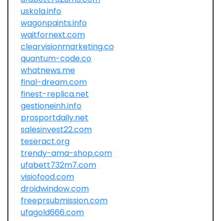
uskola.info
wagonpaints.info
waitfornext.com
clearvisionmarketing.co
quantum-code.co
whatnews.me
final-dream.com
finest-replica.net
gestioneinh.info
prosportdaily.net
salesinvest22.com
teseract.org
trendy-ama-shop.com
ufabett732m7.com
visiofood.com
droidwindow.com
freeprsubmission.com
ufagold666.com