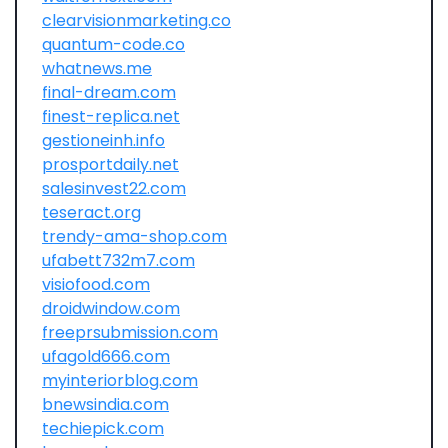
clearvisionmarketing.co
quantum-code.co
whatnews.me
final-dream.com
finest-replica.net
gestioneinh.info
prosportdaily.net
salesinvest22.com
teseract.org
trendy-ama-shop.com
ufabett732m7.com
visiofood.com
droidwindow.com
freeprsubmission.com
ufagold666.com
myinteriorblog.com
bnewsindia.com
techiepick.com