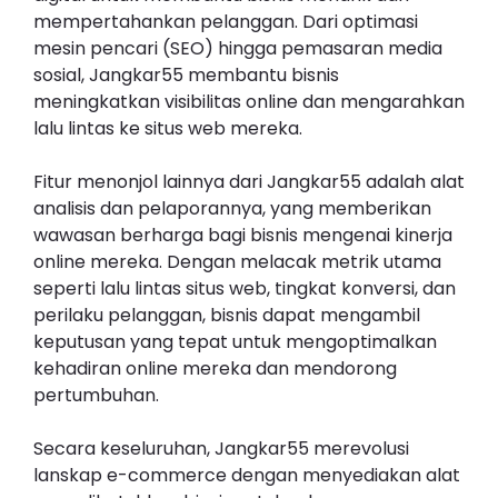
mempertahankan pelanggan. Dari optimasi
mesin pencari (SEO) hingga pemasaran media
sosial, Jangkar55 membantu bisnis
meningkatkan visibilitas online dan mengarahkan
lalu lintas ke situs web mereka.
Fitur menonjol lainnya dari Jangkar55 adalah alat
analisis dan pelaporannya, yang memberikan
wawasan berharga bagi bisnis mengenai kinerja
online mereka. Dengan melacak metrik utama
seperti lalu lintas situs web, tingkat konversi, dan
perilaku pelanggan, bisnis dapat mengambil
keputusan yang tepat untuk mengoptimalkan
kehadiran online mereka dan mendorong
pertumbuhan.
Secara keseluruhan, Jangkar55 merevolusi
lanskap e-commerce dengan menyediakan alat