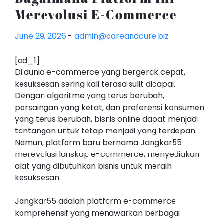
Merevolusi E-Commerce
June 29, 2026
-
admin@careandcure.biz
[ad_1]
Di dunia e-commerce yang bergerak cepat,
kesuksesan sering kali terasa sulit dicapai.
Dengan algoritme yang terus berubah,
persaingan yang ketat, dan preferensi konsumen
yang terus berubah, bisnis online dapat menjadi
tantangan untuk tetap menjadi yang terdepan.
Namun, platform baru bernama Jangkar55
merevolusi lanskap e-commerce, menyediakan
alat yang dibutuhkan bisnis untuk meraih
kesuksesan.
Jangkar55 adalah platform e-commerce
komprehensif yang menawarkan berbagai