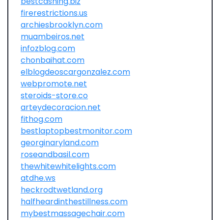
bestcashing.biz
firerestrictions.us
archiesbrooklyn.com
muambeiros.net
infozblog.com
chonbaihat.com
elblogdeoscargonzalez.com
webpromote.net
steroids-store.co
arteydecoracion.net
fithog.com
bestlaptopbestmonitor.com
georginaryland.com
roseandbasil.com
thewhitewhitelights.com
atdhe.ws
heckrodtwetland.org
halfheardinthestillness.com
mybestmassagechair.com