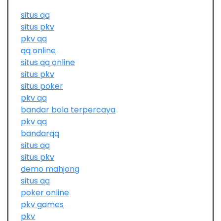
situs qq
situs pkv
pkv qq
qq online
situs qq online
situs pkv
situs poker
pkv qq
bandar bola terpercaya
pkv qq
bandarqq
situs qq
situs pkv
demo mahjong
situs qq
poker online
pkv games
pkv