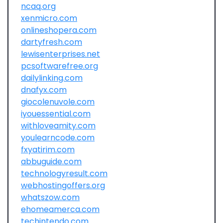
ncaq.org
xenmicro.com
onlineshopera.com
dartyfresh.com
lewisenterprises.net
pcsoftwarefree.org
dailylinking.com
dnafyx.com
giocolenuvole.com
iyouessential.com
withloveamity.com
youlearncode.com
fxyatirim.com
abbuguide.com
technologyresult.com
webhostingoffers.org
whatszow.com
ehomeamerca.com
techintendo.com