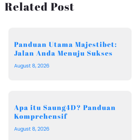
Related Post
Panduan Utama Majestibet:
Jalan Anda Menuju Sukses
August 8, 2026
Apa itu Saung4D? Panduan
Komprehensif
August 8, 2026