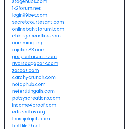
stagehubs.com
1x2forum.net
login99bet.com
secretcourtesans.com
onlinebahisforum1.com
chicagoheadline.com
camming.org
rajalion88.com
goupuntacana.com
riversedgepark.com
zaseez.com
catchycrunch.com
nofaphub.com
nefertitingalls.com
patsyscreations.com
income4proof.com
educaritas.org
lensajelajah.com
betflik09.net