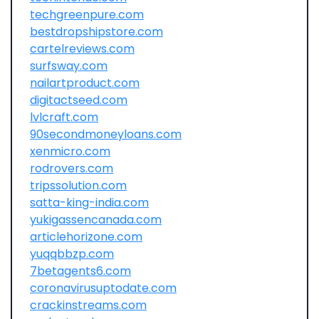
techgreenpure.com
bestdropshipstore.com
cartelreviews.com
surfsway.com
nailartproduct.com
digitactseed.com
lvlcraft.com
90secondmoneyloans.com
xenmicro.com
rodrovers.com
tripssolution.com
satta-king-india.com
yukigassencanada.com
articlehorizone.com
yuqqbbzp.com
7betagents6.com
coronavirusuptodate.com
crackinstreams.com