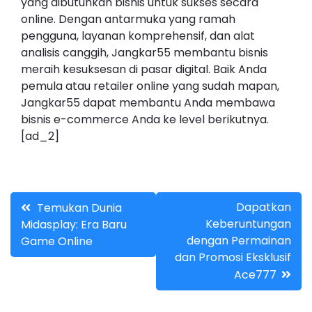
yang dibutuhkan bisnis untuk sukses secara
online. Dengan antarmuka yang ramah
pengguna, layanan komprehensif, dan alat
analisis canggih, Jangkar55 membantu bisnis
meraih kesuksesan di pasar digital. Baik Anda
pemula atau retailer online yang sudah mapan,
Jangkar55 dapat membantu Anda membawa
bisnis e-commerce Anda ke level berikutnya.
[ad_2]
Post
Dapatkan
Temukan Dunia
Keberuntungan
Midasplay: Era Baru
navigation
dengan Permainan
Game Online
dan Promosi Eksklusif
Ace777