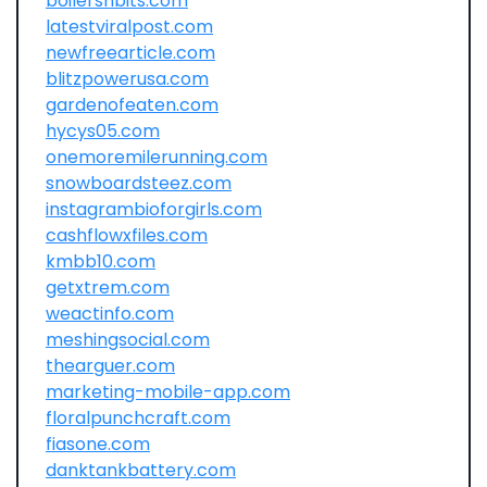
boilersnbits.com
latestviralpost.com
newfreearticle.com
blitzpowerusa.com
gardenofeaten.com
hycys05.com
onemoremilerunning.com
snowboardsteez.com
instagrambioforgirls.com
cashflowxfiles.com
kmbb10.com
getxtrem.com
weactinfo.com
meshingsocial.com
thearguer.com
marketing-mobile-app.com
floralpunchcraft.com
fiasone.com
danktankbattery.com