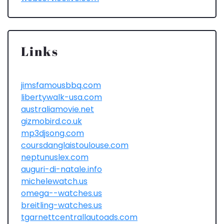
Links
jimsfamousbbq.com
libertywalk-usa.com
australiamovie.net
gizmobird.co.uk
mp3djsong.com
coursdanglaistoulouse.com
neptunuslex.com
auguri-di-natale.info
michelewatch.us
omega--watches.us
breitling-watches.us
tgarnettcentrallautoads.com