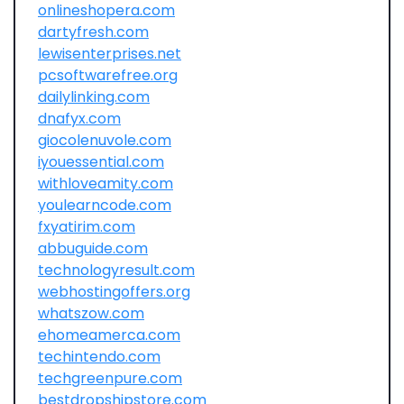
onlineshopera.com
dartyfresh.com
lewisenterprises.net
pcsoftwarefree.org
dailylinking.com
dnafyx.com
giocolenuvole.com
iyouessential.com
withloveamity.com
youlearncode.com
fxyatirim.com
abbuguide.com
technologyresult.com
webhostingoffers.org
whatszow.com
ehomeamerca.com
techintendo.com
techgreenpure.com
bestdropshipstore.com