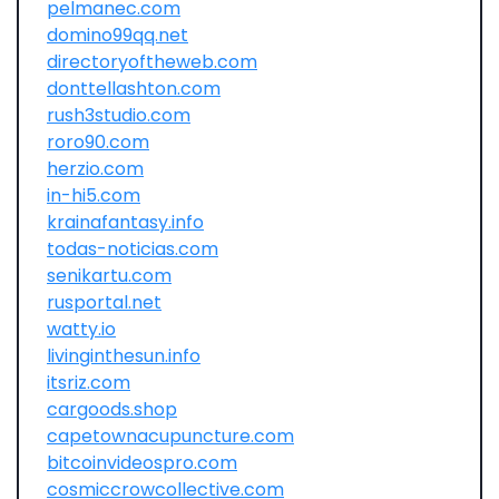
pelmanec.com
domino99qq.net
directoryoftheweb.com
donttellashton.com
rush3studio.com
roro90.com
herzio.com
in-hi5.com
krainafantasy.info
todas-noticias.com
senikartu.com
rusportal.net
watty.io
livinginthesun.info
itsriz.com
cargoods.shop
capetownacupuncture.com
bitcoinvideospro.com
cosmiccrowcollective.com