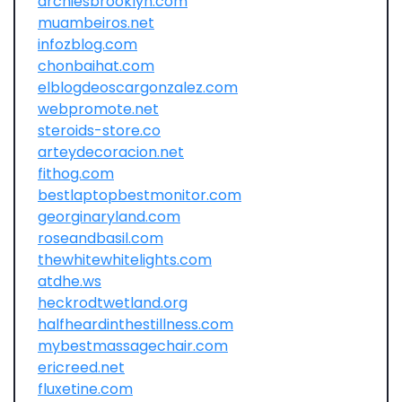
archiesbrooklyn.com
muambeiros.net
infozblog.com
chonbaihat.com
elblogdeoscargonzalez.com
webpromote.net
steroids-store.co
arteydecoracion.net
fithog.com
bestlaptopbestmonitor.com
georginaryland.com
roseandbasil.com
thewhitewhitelights.com
atdhe.ws
heckrodtwetland.org
halfheardinthestillness.com
mybestmassagechair.com
ericreed.net
fluxetine.com