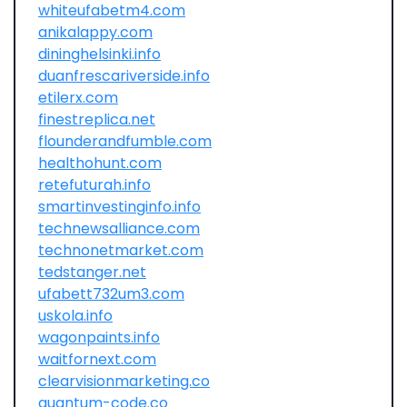
whiteufabetm4.com
anikalappy.com
dininghelsinki.info
duanfrescariverside.info
etilerx.com
finestreplica.net
flounderandfumble.com
healthohunt.com
retefuturah.info
smartinvestinginfo.info
technewsalliance.com
technonetmarket.com
tedstanger.net
ufabett732um3.com
uskola.info
wagonpaints.info
waitfornext.com
clearvisionmarketing.co
quantum-code.co