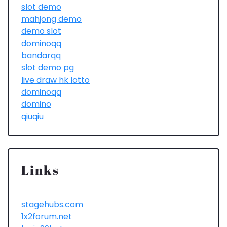
slot demo
mahjong demo
demo slot
dominoqq
bandarqq
slot demo pg
live draw hk lotto
dominoqq
domino
qiuqiu
Links
stagehubs.com
1x2forum.net