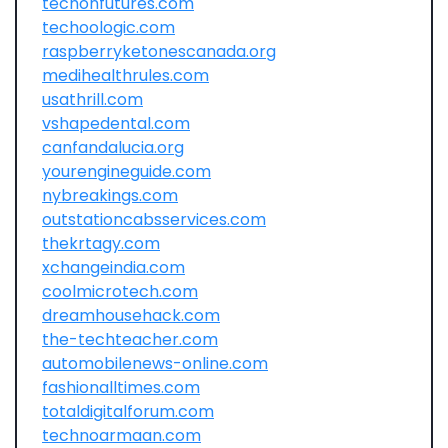
techonfutures.com
techoologic.com
raspberryketonescanada.org
medihealthrules.com
usathrill.com
vshapedental.com
canfandalucia.org
yourengineguide.com
nybreakings.com
outstationcabsservices.com
thekrtagy.com
xchangeindia.com
coolmicrotech.com
dreamhousehack.com
the-techteacher.com
automobilenews-online.com
fashionalltimes.com
totaldigitalforum.com
technoarmaan.com