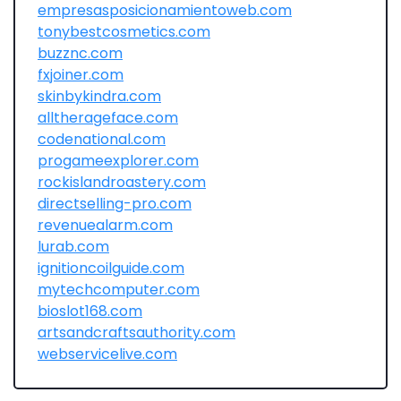
empresasposicionamientoweb.com
tonybestcosmetics.com
buzznc.com
fxjoiner.com
skinbykindra.com
alltherageface.com
codenational.com
progameexplorer.com
rockislandroastery.com
directselling-pro.com
revenuealarm.com
lurab.com
ignitioncoilguide.com
mytechcomputer.com
bioslot168.com
artsandcraftsauthority.com
webservicelive.com