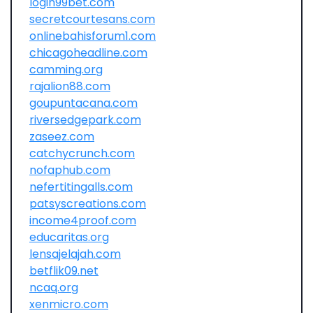
login99bet.com
secretcourtesans.com
onlinebahisforum1.com
chicagoheadline.com
camming.org
rajalion88.com
goupuntacana.com
riversedgepark.com
zaseez.com
catchycrunch.com
nofaphub.com
nefertitingalls.com
patsyscreations.com
income4proof.com
educaritas.org
lensajelajah.com
betflik09.net
ncaq.org
xenmicro.com