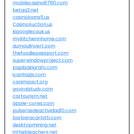
mobilecasino8760.com
betqq3.net
casinoloans5.us
CasinoAuction.us
kipooglecouk.us
mykitchennhome.com
aumoulinvert.com
thefoodiepassport.com
superwindowproject.com
papibakigrafo.com
icanhazjs.com
canimpact.org
goviralstudy.com
cartourism.net
apple-cores.com
pulserasdeactividad10.com
barbaracarlotti.com
desktopmining.net
inthebleachers.net