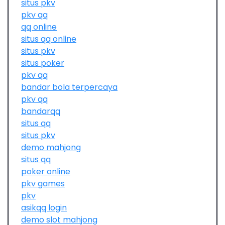
situs pkv
pkv qq
qq online
situs qq online
situs pkv
situs poker
pkv qq
bandar bola terpercaya
pkv qq
bandarqq
situs qq
situs pkv
demo mahjong
situs qq
poker online
pkv games
pkv
asikqq login
demo slot mahjong