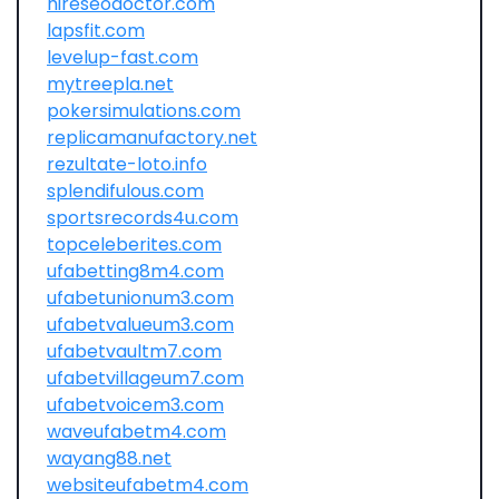
hireseodoctor.com
lapsfit.com
levelup-fast.com
mytreepla.net
pokersimulations.com
replicamanufactory.net
rezultate-loto.info
splendifulous.com
sportsrecords4u.com
topceleberites.com
ufabetting8m4.com
ufabetunionum3.com
ufabetvalueum3.com
ufabetvaultm7.com
ufabetvillageum7.com
ufabetvoicem3.com
waveufabetm4.com
wayang88.net
websiteufabetm4.com