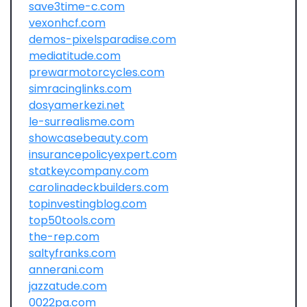
save3time-c.com
vexonhcf.com
demos-pixelsparadise.com
mediatitude.com
prewarmotorcycles.com
simracinglinks.com
dosyamerkezi.net
le-surrealisme.com
showcasebeauty.com
insurancepolicyexpert.com
statkeycompany.com
carolinadeckbuilders.com
topinvestingblog.com
top50tools.com
the-rep.com
saltyfranks.com
annerani.com
jazzatude.com
0022pa.com