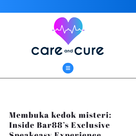
Skip
to
content
Membuka kedok misteri:
Inside Bar88’s Exclusive
Speakeasy Experience