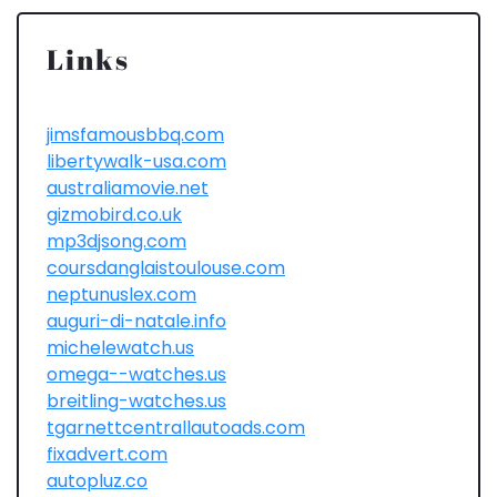
Links
jimsfamousbbq.com
libertywalk-usa.com
australiamovie.net
gizmobird.co.uk
mp3djsong.com
coursdanglaistoulouse.com
neptunuslex.com
auguri-di-natale.info
michelewatch.us
omega--watches.us
breitling-watches.us
tgarnettcentrallautoads.com
fixadvert.com
autopluz.co