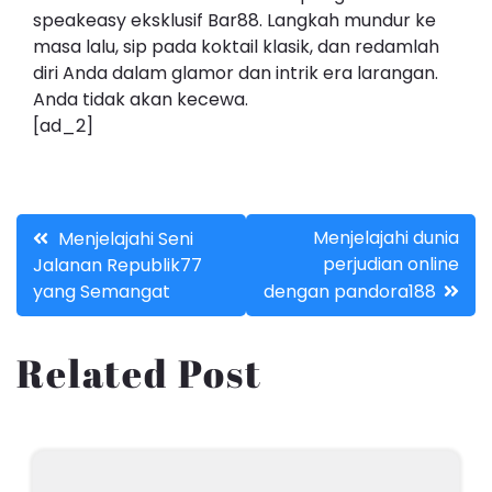
speakeasy eksklusif Bar88. Langkah mundur ke
masa lalu, sip pada koktail klasik, dan redamlah
diri Anda dalam glamor dan intrik era larangan.
Anda tidak akan kecewa.
[ad_2]
Post
Menjelajahi dunia
Menjelajahi Seni
perjudian online
Jalanan Republik77
navigation
yang Semangat
dengan pandora188
Related Post