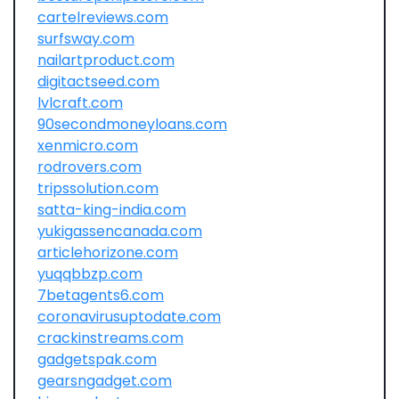
cartelreviews.com
surfsway.com
nailartproduct.com
digitactseed.com
lvlcraft.com
90secondmoneyloans.com
xenmicro.com
rodrovers.com
tripssolution.com
satta-king-india.com
yukigassencanada.com
articlehorizone.com
yuqqbbzp.com
7betagents6.com
coronavirusuptodate.com
crackinstreams.com
gadgetspak.com
gearsngadget.com