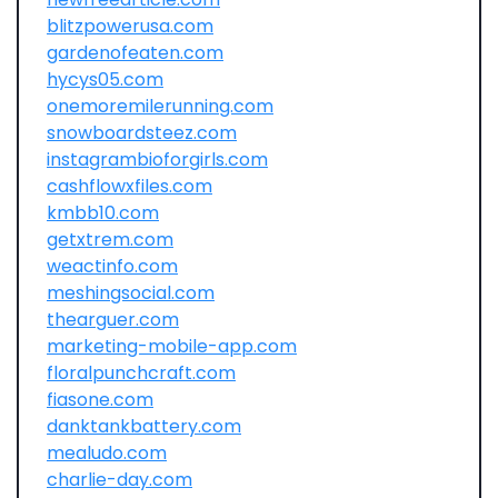
blitzpowerusa.com
gardenofeaten.com
hycys05.com
onemoremilerunning.com
snowboardsteez.com
instagrambioforgirls.com
cashflowxfiles.com
kmbb10.com
getxtrem.com
weactinfo.com
meshingsocial.com
thearguer.com
marketing-mobile-app.com
floralpunchcraft.com
fiasone.com
danktankbattery.com
mealudo.com
charlie-day.com