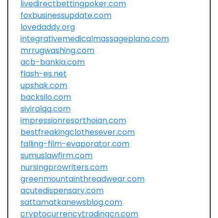
livedirectbettingpoker.com
foxbusinessupdate.com
lovedaddy.org
integrativemedicalmassageplano.com
mrrugwashing.com
acb-bankia.com
flash-es.net
upshak.com
backsilo.com
siviralqq.com
impressionresorthoian.com
bestfreakingclothesever.com
falling-film-evaporator.com
sumuslawfirm.com
nursingprowriters.com
greenmountainthreadwear.com
acutedispensary.com
sattamatkanewsblog.com
cryptocurrencytradingcn.com