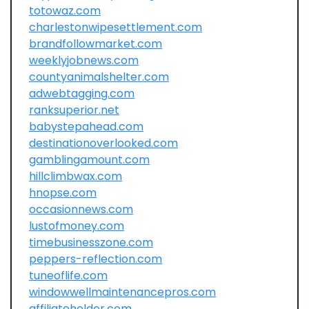
totowaz.com
charlestonwipesettlement.com
brandfollowmarket.com
weeklyjobnews.com
countyanimalshelter.com
adwebtagging.com
ranksuperior.net
babystepahead.com
destinationoverlooked.com
gamblingamount.com
hillclimbwax.com
hnopse.com
occasionnews.com
lustofmoney.com
timebusinesszone.com
peppers-reflection.com
tuneoflife.com
windowwellmaintenancepros.com
affiliateholder.com