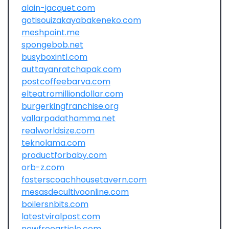
alain-jacquet.com
gotisouizakayabakeneko.com
meshpoint.me
spongebob.net
busyboxintl.com
auttayanratchapak.com
postcoffeebarva.com
elteatromilliondollar.com
burgerkingfranchise.org
vallarpadathamma.net
realworldsize.com
teknolama.com
productforbaby.com
orb-z.com
fosterscoachhousetavern.com
mesasdecultivoonline.com
boilersnbits.com
latestviralpost.com
newfreearticle.com