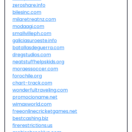
zeroshare.info
bilesinc.com
milaretreatnz.com
modaagi.com
smallvilleph.com
galiciasuroeste.info
batallasdeguerra.com
dregstudios.com
neatstuffhelpskids.org
moraessoccer.com
forochile.org
chart-track.com
wonderfultraveling.com
promocioname.net
wimaxworld.com
freeonlinecricketgames.net
bestcashing.biz
firerestrictions.us