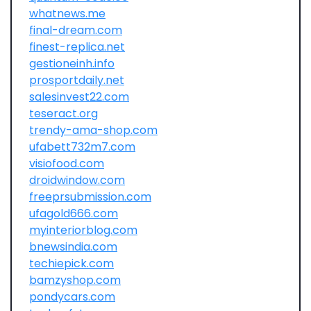
whatnews.me
final-dream.com
finest-replica.net
gestioneinh.info
prosportdaily.net
salesinvest22.com
teseract.org
trendy-ama-shop.com
ufabett732m7.com
visiofood.com
droidwindow.com
freeprsubmission.com
ufagold666.com
myinteriorblog.com
bnewsindia.com
techiepick.com
bamzyshop.com
pondycars.com