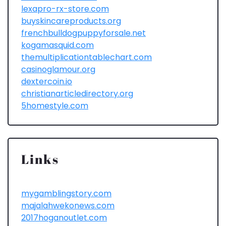
lexapro-rx-store.com
buyskincareproducts.org
frenchbulldogpuppyforsale.net
kogamasquid.com
themultiplicationtablechart.com
casinoglamour.org
dextercoin.io
christianarticledirectory.org
5homestyle.com
Links
mygamblingstory.com
majalahwekonews.com
2017hoganoutlet.com