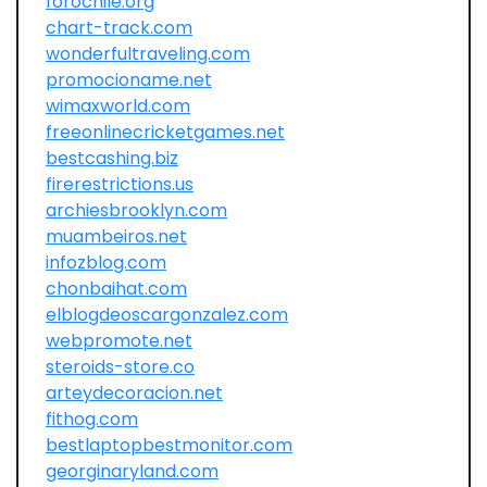
forochile.org
chart-track.com
wonderfultraveling.com
promocioname.net
wimaxworld.com
freeonlinecricketgames.net
bestcashing.biz
firerestrictions.us
archiesbrooklyn.com
muambeiros.net
infozblog.com
chonbaihat.com
elblogdeoscargonzalez.com
webpromote.net
steroids-store.co
arteydecoracion.net
fithog.com
bestlaptopbestmonitor.com
georginaryland.com