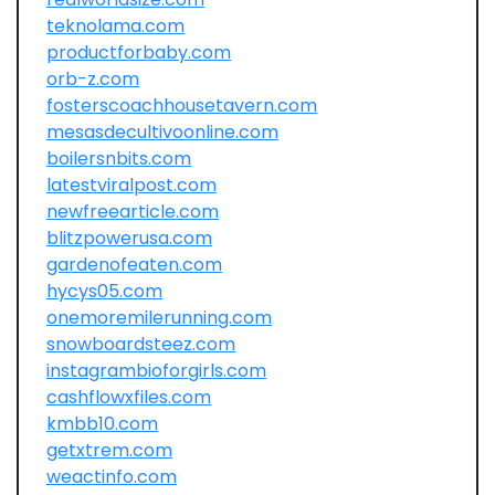
teknolama.com
productforbaby.com
orb-z.com
fosterscoachhousetavern.com
mesasdecultivoonline.com
boilersnbits.com
latestviralpost.com
newfreearticle.com
blitzpowerusa.com
gardenofeaten.com
hycys05.com
onemoremilerunning.com
snowboardsteez.com
instagrambioforgirls.com
cashflowxfiles.com
kmbb10.com
getxtrem.com
weactinfo.com