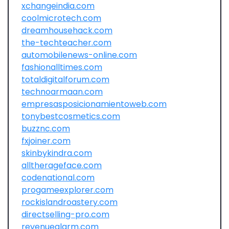
xchangeindia.com
coolmicrotech.com
dreamhousehack.com
the-techteacher.com
automobilenews-online.com
fashionalltimes.com
totaldigitalforum.com
technoarmaan.com
empresasposicionamientoweb.com
tonybestcosmetics.com
buzznc.com
fxjoiner.com
skinbykindra.com
alltherageface.com
codenational.com
progameexplorer.com
rockislandroastery.com
directselling-pro.com
revenuealarm.com