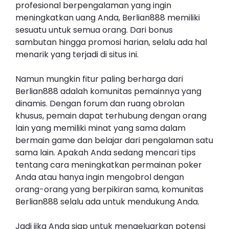
profesional berpengalaman yang ingin
meningkatkan uang Anda, Berlian888 memiliki
sesuatu untuk semua orang. Dari bonus
sambutan hingga promosi harian, selalu ada hal
menarik yang terjadi di situs ini.
Namun mungkin fitur paling berharga dari
Berlian888 adalah komunitas pemainnya yang
dinamis. Dengan forum dan ruang obrolan
khusus, pemain dapat terhubung dengan orang
lain yang memiliki minat yang sama dalam
bermain game dan belajar dari pengalaman satu
sama lain. Apakah Anda sedang mencari tips
tentang cara meningkatkan permainan poker
Anda atau hanya ingin mengobrol dengan
orang-orang yang berpikiran sama, komunitas
Berlian888 selalu ada untuk mendukung Anda.
Jadi jika Anda siap untuk mengeluarkan potensi