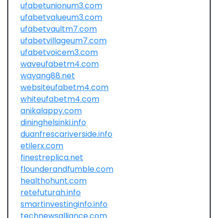
ufabetunionum3.com
ufabetvalueum3.com
ufabetvaultm7.com
ufabetvillageum7.com
ufabetvoicem3.com
waveufabetm4.com
wayang88.net
websiteufabetm4.com
whiteufabetm4.com
anikalappy.com
dininghelsinki.info
duanfrescariverside.info
etilerx.com
finestreplica.net
flounderandfumble.com
healthohunt.com
retefuturah.info
smartinvestinginfo.info
technewsalliance.com