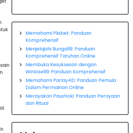
get
h
ntuk
Memahami Plisbet: Panduan
Komprehensif
Menjelajahi Bunga99: Panduan
Komprehensif Taruhan Online
Membuka Kesuksesan dengan
sain
Winlose99: Panduan Komprehensif
an
Memahami Parlay4D: Panduan Pemula
Dalam Permainan Online
Merayakan Paushoki: Panduan Perayaan
dan Ritual
l.
ih