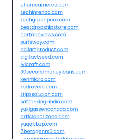
ehomeamerca.com
techintendo.com
techgreenpure.com
bestdropshipstore.com
cartelreviews.com
surfsway.com
nailartproduct.com
digitactseed.com
lvlcraft.com
90secondmoneyloans.com
xenmicro.com
rodrovers.com
tripssolution.com
satta-king-india.com
yukigassencanada.com
articlehorizone.com
yuqqbbzp.com
7betagents6.com
coronavirusuptodate.com