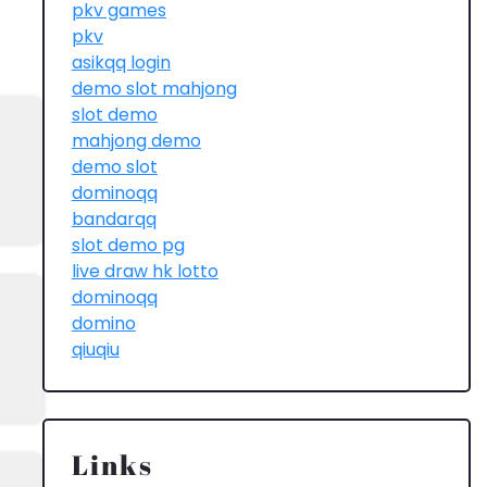
pkv games
pkv
asikqq login
demo slot mahjong
slot demo
mahjong demo
demo slot
dominoqq
bandarqq
slot demo pg
live draw hk lotto
dominoqq
domino
qiuqiu
Links