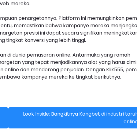
s web mereka.
kemampuan penargetannya. Platform ini memungkinkan pe
tertentu, memastikan bahwa kampanye mereka menjangk
argetan presisi ini dapat secara signifikan meningkatka
tingkat konversi yang lebih tinggi.
nan di dunia pemasaran online. Antarmuka yang ramah
argetan yang tepat menjadikannya alat yang harus dimil
an online dan mendorong penjualan. Dengan Klik555, pe
embawa kampanye mereka ke tingkat berikutnya.
Look Inside: Bangkitnya Kangbet di industri tar
onlin