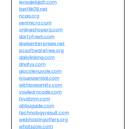
lensajelajah.com
betflik09.net
ncaq.org
xenmicro.com
onlineshopera.com
dartyfresh.com
lewisenterprises.net
pcsoftwarefree.org
dailylinking.com
dnafyx.com
giocolenuvole.com
iyouessential.com
withloveamity.com
youlearncode.com
fxyatirim.com
abbuguide.com
technologyresult.com
webhostingoffers.org
whatszow.com