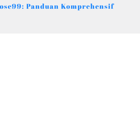
ose99: Panduan Komprehensif