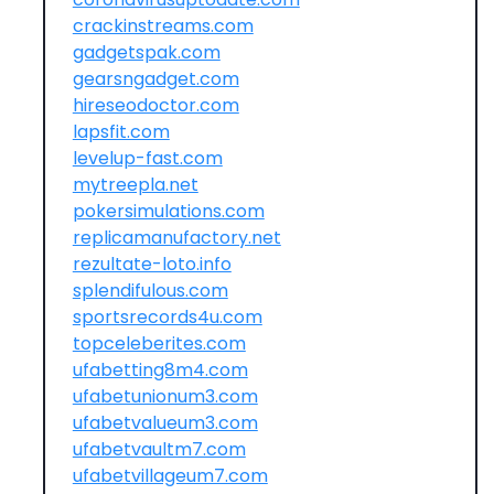
crackinstreams.com
gadgetspak.com
gearsngadget.com
hireseodoctor.com
lapsfit.com
levelup-fast.com
mytreepla.net
pokersimulations.com
replicamanufactory.net
rezultate-loto.info
splendifulous.com
sportsrecords4u.com
topceleberites.com
ufabetting8m4.com
ufabetunionum3.com
ufabetvalueum3.com
ufabetvaultm7.com
ufabetvillageum7.com