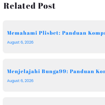
Related Post
Memahami Plisbet: Panduan Komp
August 6, 2026
Menjelajahi Bunga99: Panduan Ko
August 6, 2026