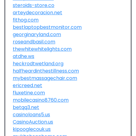
steroids-store.co
arteydecoracion.net
fithog.com
bestlaptopbestmonitor.com
georginaryland.com
roseandbasil.com
thewhitewhitelights.com
atdhe.ws
heckrodtwetland.org
halfheardinthestillness.com
mybestmassagechair.com
ericreed.net
fluxetine.com
mobilecasino8760.com
betqq3.net
casinoloans5.us
CasinoAuction.us
kipooglecouk.us