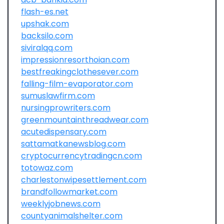
flash-es.net
upshak.com
backsilo.com
siviralqq.com
impressionresorthoian.com
bestfreakingclothesever.com
falling-film-evaporator.com
sumuslawfirm.com
nursingprowriters.com
greenmountainthreadwear.com
acutedispensary.com
sattamatkanewsblog.com
cryptocurrencytradingcn.com
totowaz.com
charlestonwipesettlement.com
brandfollowmarket.com
weeklyjobnews.com
countyanimalshelter.com