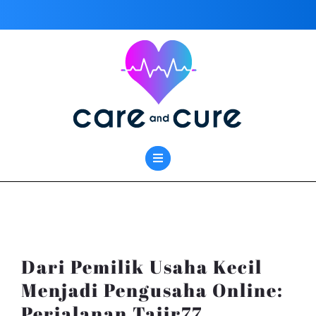
Skip
to
content
Dari Pemilik Usaha Kecil
Menjadi Pengusaha Online:
Perjalanan Tajir77