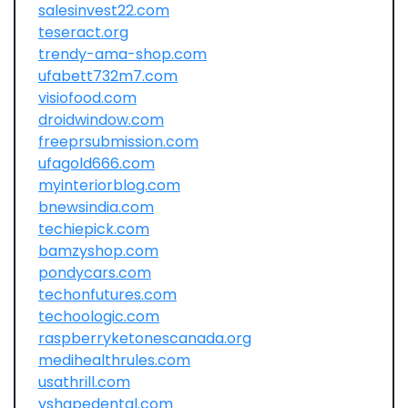
salesinvest22.com
teseract.org
trendy-ama-shop.com
ufabett732m7.com
visiofood.com
droidwindow.com
freeprsubmission.com
ufagold666.com
myinteriorblog.com
bnewsindia.com
techiepick.com
bamzyshop.com
pondycars.com
techonfutures.com
techoologic.com
raspberryketonescanada.org
medihealthrules.com
usathrill.com
vshapedental.com