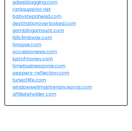
adwebtagging.com
ranksuperior.net
babystepahead.com
destinationoverlooked.com
gamblingamount.com
hillclimbwax.com
hnopse.com
occasionnews.com
lustofmoney.com
timebusinesszone.com
peppers-reflection.com
tuneoflife.com
windowwellmaintenancepros.com
affiliateholder.com