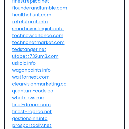
finestreplica.net
flounderandfumble.com
healthohunt.com
retefuturah.info
smartinvestinginfo.info
technewsalliance.com
technonetmarket.com
tedstanger.net
ufabett732um3.com
uskola.info
wagonpaints.info
waitfornext.com
clearvisionmarketing.co
quantum-code.co
whatnews.me
final-dream.com
finest-replica.net
gestioneinh.info
prosportdaily.net