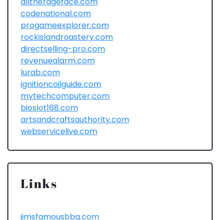
alltherageface.com
codenational.com
progameexplorer.com
rockislandroastery.com
directselling-pro.com
revenuealarm.com
lurab.com
ignitioncoilguide.com
mytechcomputer.com
bioslot168.com
artsandcraftsauthority.com
webservicelive.com
Links
jimsfamousbbq.com