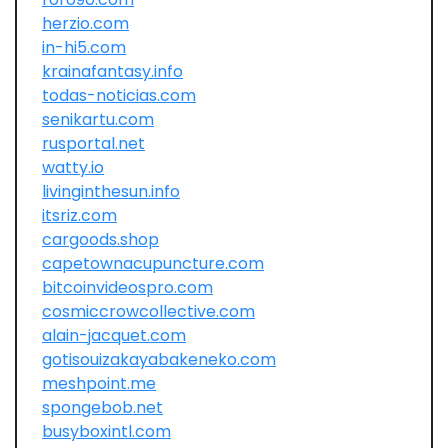
herzio.com
in-hi5.com
krainafantasy.info
todas-noticias.com
senikartu.com
rusportal.net
watty.io
livinginthesun.info
itsriz.com
cargoods.shop
capetownacupuncture.com
bitcoinvideospro.com
cosmiccrowcollective.com
alain-jacquet.com
gotisouizakayabakeneko.com
meshpoint.me
spongebob.net
busyboxintl.com