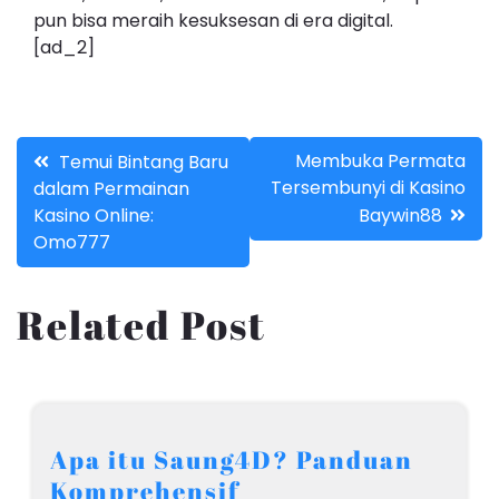
pun bisa meraih kesuksesan di era digital.
[ad_2]
Post
Membuka Permata
Temui Bintang Baru
Tersembunyi di Kasino
dalam Permainan
navigation
Kasino Online:
Baywin88
Omo777
Related Post
Apa itu Saung4D? Panduan
Komprehensif