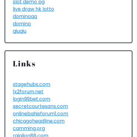
slot demo pg
live draw hk lotto
dominoqq
domino
qiuqiu
Links
stagehubs.com
1x2forum.net
login99bet.com
secretcourtesans.com
onlinebahisforum1.com
chicagoheadline.com
camming.org
rajalion88.com