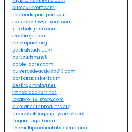
mykitchennhome.com
aumoulinvert.com
thefoodiepassport.com
superwindowproject.com
papibakigrafo.com
icanhazjs.com
canimpact.org
goviralstudy.com
cartourism.net
apple-cores.com
pulserasdeactividad10.com
barbaracarlotti.com
desktopmining.net
inthebleachers.net
lexapro-rx-store.com
buyskincareproducts.org
frenchbulldogpuppyforsale.net
kogamasquid.com
themultiplicationtablechart.com