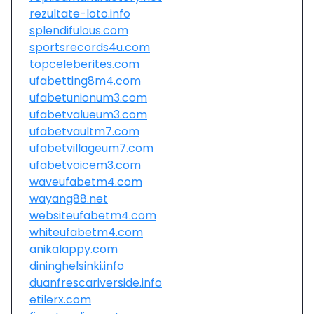
rezultate-loto.info
splendifulous.com
sportsrecords4u.com
topceleberites.com
ufabetting8m4.com
ufabetunionum3.com
ufabetvalueum3.com
ufabetvaultm7.com
ufabetvillageum7.com
ufabetvoicem3.com
waveufabetm4.com
wayang88.net
websiteufabetm4.com
whiteufabetm4.com
anikalappy.com
dininghelsinki.info
duanfrescariverside.info
etilerx.com