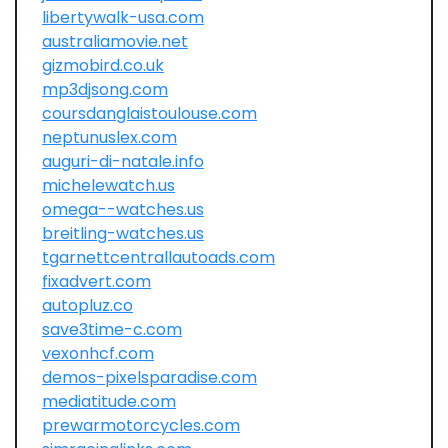
libertywalk-usa.com
australiamovie.net
gizmobird.co.uk
mp3djsong.com
coursdanglaistoulouse.com
neptunuslex.com
auguri-di-natale.info
michelewatch.us
omega--watches.us
breitling-watches.us
tgarnettcentrallautoads.com
fixadvert.com
autopluz.co
save3time-c.com
vexonhcf.com
demos-pixelsparadise.com
mediatitude.com
prewarmotorcycles.com