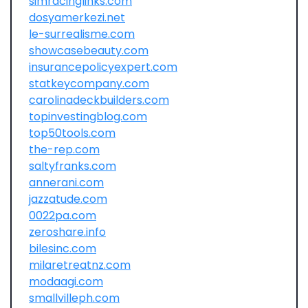
simracinglinks.com
dosyamerkezi.net
le-surrealisme.com
showcasebeauty.com
insurancepolicyexpert.com
statkeycompany.com
carolinadeckbuilders.com
topinvestingblog.com
top50tools.com
the-rep.com
saltyfranks.com
annerani.com
jazzatude.com
0022pa.com
zeroshare.info
bilesinc.com
milaretreatnz.com
modaagi.com
smallvilleph.com