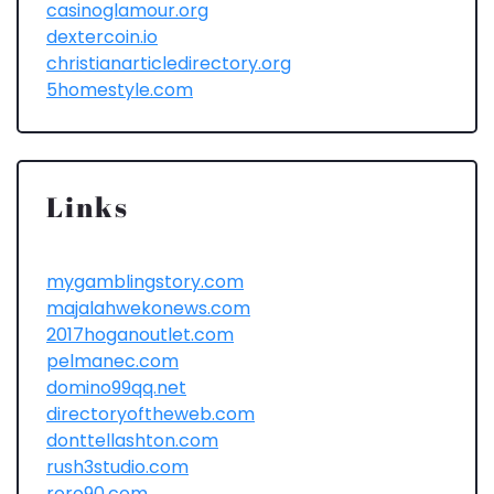
casinoglamour.org
dextercoin.io
christianarticledirectory.org
5homestyle.com
Links
mygamblingstory.com
majalahwekonews.com
2017hoganoutlet.com
pelmanec.com
domino99qq.net
directoryoftheweb.com
donttellashton.com
rush3studio.com
roro90.com