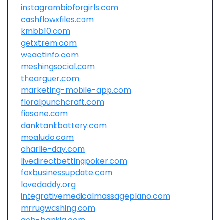
instagrambioforgirls.com
cashflowxfiles.com
kmbb10.com
getxtrem.com
weactinfo.com
meshingsocial.com
thearguer.com
marketing-mobile-app.com
floralpunchcraft.com
fiasone.com
danktankbattery.com
mealudo.com
charlie-day.com
livedirectbettingpoker.com
foxbusinessupdate.com
lovedaddy.org
integrativemedicalmassageplano.com
mrrugwashing.com
acb-bankia.com