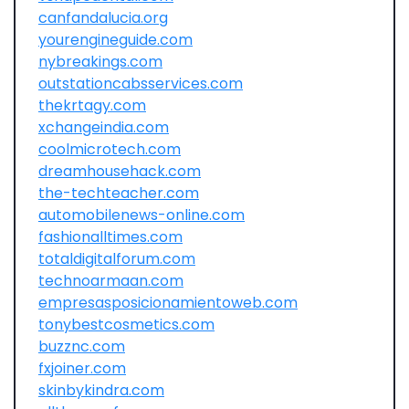
canfandalucia.org
yourengineguide.com
nybreakings.com
outstationcabsservices.com
thekrtagy.com
xchangeindia.com
coolmicrotech.com
dreamhousehack.com
the-techteacher.com
automobilenews-online.com
fashionalltimes.com
totaldigitalforum.com
technoarmaan.com
empresasposicionamientoweb.com
tonybestcosmetics.com
buzznc.com
fxjoiner.com
skinbykindra.com