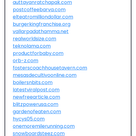
auttayanratchapak.com
postcoffeebarva.com
elteatromilliondollar.com
burgerkingfranchise.org
vallarpadathamma.net
realworldsize.com
teknolama.com
productforbaby.com
orb-z.com
fosterscoachhousetavern.com
mesasdecultivoonline.com
boilersnbits.com
latestviralpost.com
newfreearticle.com
blitzpowerusa.com
gardenofeaten.com
hycys05.com
onemoremilerunning.com
snowboardsteez.com