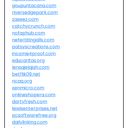
goupuntacana.com
riversedgepark.com
zaseez.com
catchycrunch.com
nofaphub.com
nefertitingalls.com
patsyscreations.com
income4proof.com
educaritas.org
lensajelajah.com
betflik09.net
ncaq.org
xenmicro.com
onlineshopera.com
dartyfresh.com
lewisenterprises.net
pcsoftwarefree.org
dailylinking.com