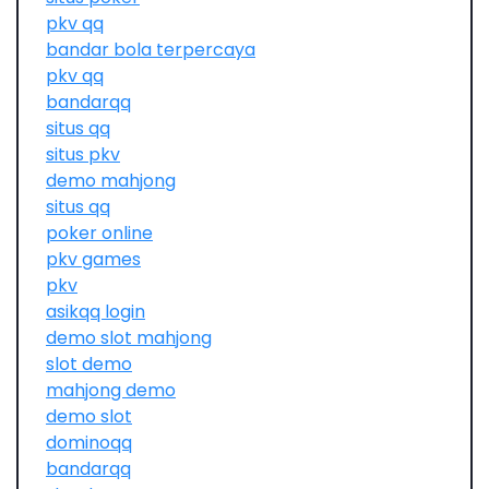
pkv qq
bandar bola terpercaya
pkv qq
bandarqq
situs qq
situs pkv
demo mahjong
situs qq
poker online
pkv games
pkv
asikqq login
demo slot mahjong
slot demo
mahjong demo
demo slot
dominoqq
bandarqq