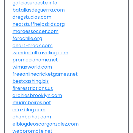
galiciasuroeste.info
batallasdeguerra.com
dregstudios.com
neatstuffhelpskids.org
moraessoccer.com
forochile.org
chart-track.com
wonderfultraveling.com
promocioname.net
wimaxworld.com
freeonlinecricketgames.net
bestcashing.biz
firerestrictions.us
archiesbrooklyn.com
muambeiros.net
infozblog.com
chonbaihat.com
elblogdeoscargonzalez.com
webpromote.net