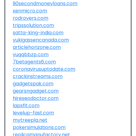
90secondmoneyloans.com
xenmicro.com
rodrovers.com
tripssolution.com
satta-king-india.com
yukigassencanada.com
articlehorizone.com
yuqqbbzp.com
7betagents6.com
coronavirusuptodate.com
crackinstreams.com
gadgetspak.com
gearsngadget.com
hireseodoctor.com
lapsfit.com
levelup-fast.com
mytreepla.net
pokersimulations.com
replicamanufactory.net