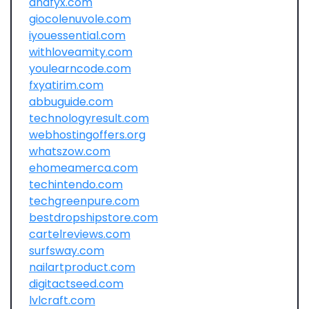
dnafyx.com
giocolenuvole.com
iyouessential.com
withloveamity.com
youlearncode.com
fxyatirim.com
abbuguide.com
technologyresult.com
webhostingoffers.org
whatszow.com
ehomeamerca.com
techintendo.com
techgreenpure.com
bestdropshipstore.com
cartelreviews.com
surfsway.com
nailartproduct.com
digitactseed.com
lvlcraft.com