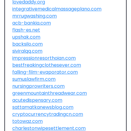
lovedaddy.org
integrativemedicalmassageplano.com
mrrugwashing.com
acb-bankia.com
flash-es.net
upshak.com
backsilo.com
siviralqq.com
impressionresorthoian.com
bestfreakingclothesever.com
falling-film-evaporator.com
sumuslawfirm.com
nursingprowriters.com
greenmountainthreadwear.com
acutedispensary.com
sattamatkanewsblog.com
cryptocurrencytradingcn.com
totowaz.com
charlestonwipesettlement.com