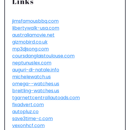
Links
jimsfamousbbq.com
libertywalk-usa.com
australiamovie.net
gizmobird.co.uk
mp3djsong.com
coursdanglaistoulouse.com
neptunuslex.com
auguri-di-natale.info
michelewatch.us
omega--watches.us
breitling-watches.us
tgarnettcentrallautoads.com
fixadvert.com
autopluz.co
save3time-c.com
vexonhcf.com