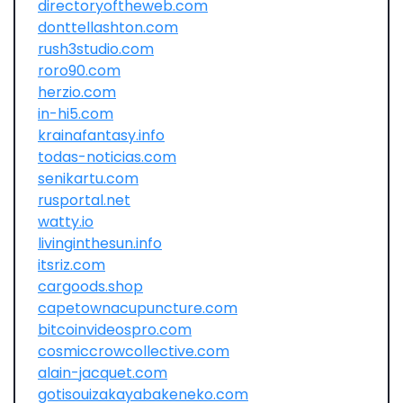
directoryoftheweb.com
donttellashton.com
rush3studio.com
roro90.com
herzio.com
in-hi5.com
krainafantasy.info
todas-noticias.com
senikartu.com
rusportal.net
watty.io
livinginthesun.info
itsriz.com
cargoods.shop
capetownacupuncture.com
bitcoinvideospro.com
cosmiccrowcollective.com
alain-jacquet.com
gotisouizakayabakeneko.com