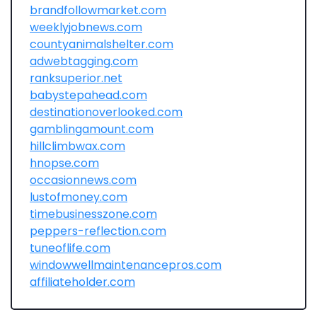
brandfollowmarket.com
weeklyjobnews.com
countyanimalshelter.com
adwebtagging.com
ranksuperior.net
babystepahead.com
destinationoverlooked.com
gamblingamount.com
hillclimbwax.com
hnopse.com
occasionnews.com
lustofmoney.com
timebusinesszone.com
peppers-reflection.com
tuneoflife.com
windowwellmaintenancepros.com
affiliateholder.com