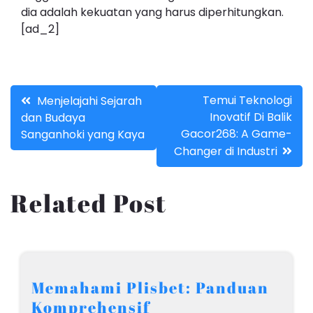
dia adalah kekuatan yang harus diperhitungkan.
[ad_2]
Post
Temui Teknologi
Menjelajahi Sejarah
Inovatif Di Balik
dan Budaya
navigation
Gacor268: A Game-
Sanganhoki yang Kaya
Changer di Industri
Related Post
Memahami Plisbet: Panduan
Komprehensif