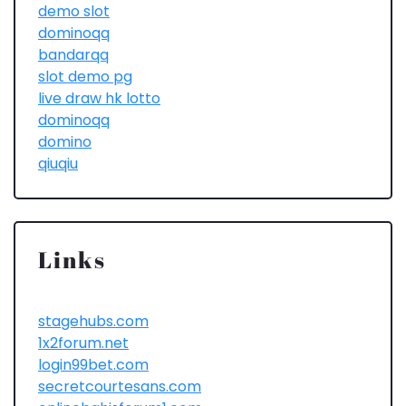
demo slot
dominoqq
bandarqq
slot demo pg
live draw hk lotto
dominoqq
domino
qiuqiu
Links
stagehubs.com
1x2forum.net
login99bet.com
secretcourtesans.com