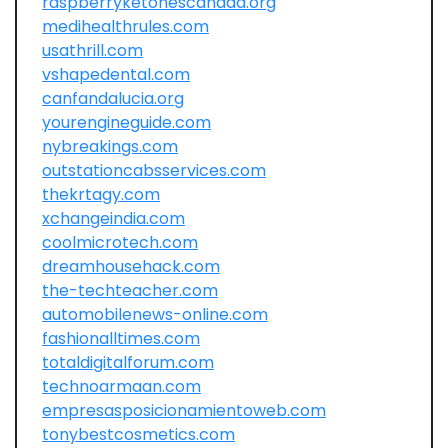
raspberryketonescanada.org
medihealthrules.com
usathrill.com
vshapedental.com
canfandalucia.org
yourengineguide.com
nybreakings.com
outstationcabsservices.com
thekrtagy.com
xchangeindia.com
coolmicrotech.com
dreamhousehack.com
the-techteacher.com
automobilenews-online.com
fashionalltimes.com
totaldigitalforum.com
technoarmaan.com
empresasposicionamientoweb.com
tonybestcosmetics.com