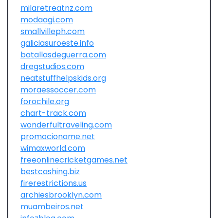
milaretreatnz.com
modaagi.com
smallvilleph.com
galiciasuroeste.info
batallasdeguerra.com
dregstudios.com
neatstuffhelpskids.org
moraessoccer.com
forochile.org
chart-track.com
wonderfultraveling.com
promocioname.net
wimaxworld.com
freeonlinecricketgames.net
bestcashing.biz
firerestrictions.us
archiesbrooklyn.com
muambeiros.net