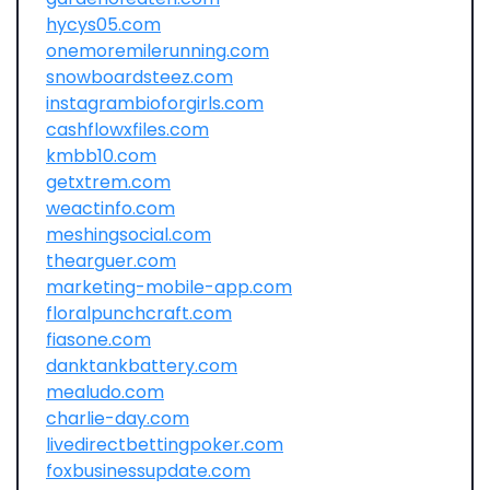
hycys05.com
onemoremilerunning.com
snowboardsteez.com
instagrambioforgirls.com
cashflowxfiles.com
kmbb10.com
getxtrem.com
weactinfo.com
meshingsocial.com
thearguer.com
marketing-mobile-app.com
floralpunchcraft.com
fiasone.com
danktankbattery.com
mealudo.com
charlie-day.com
livedirectbettingpoker.com
foxbusinessupdate.com