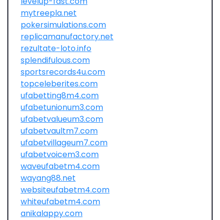
levelup-fast.com
mytreepla.net
pokersimulations.com
replicamanufactory.net
rezultate-loto.info
splendifulous.com
sportsrecords4u.com
topceleberites.com
ufabetting8m4.com
ufabetunionum3.com
ufabetvalueum3.com
ufabetvaultm7.com
ufabetvillageum7.com
ufabetvoicem3.com
waveufabetm4.com
wayang88.net
websiteufabetm4.com
whiteufabetm4.com
anikalappy.com