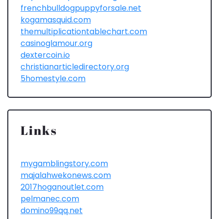
frenchbulldogpuppyforsale.net
kogamasquid.com
themultiplicationtablechart.com
casinoglamour.org
dextercoin.io
christianarticledirectory.org
5homestyle.com
Links
mygamblingstory.com
majalahwekonews.com
2017hoganoutlet.com
pelmanec.com
domino99qq.net