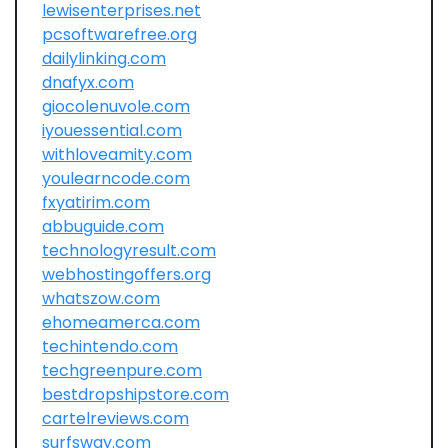
lewisenterprises.net
pcsoftwarefree.org
dailylinking.com
dnafyx.com
giocolenuvole.com
iyouessential.com
withloveamity.com
youlearncode.com
fxyatirim.com
abbuguide.com
technologyresult.com
webhostingoffers.org
whatszow.com
ehomeamerca.com
techintendo.com
techgreenpure.com
bestdropshipstore.com
cartelreviews.com
surfsway.com