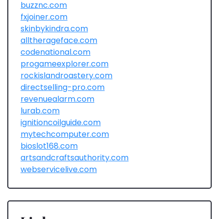
buzznc.com
fxjoiner.com
skinbykindra.com
alltherageface.com
codenational.com
progameexplorer.com
rockislandroastery.com
directselling-pro.com
revenuealarm.com
lurab.com
ignitioncoilguide.com
mytechcomputer.com
bioslot168.com
artsandcraftsauthority.com
webservicelive.com