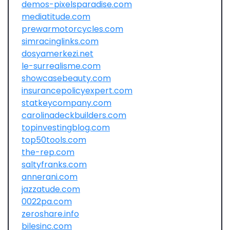
demos-pixelsparadise.com
mediatitude.com
prewarmotorcycles.com
simracinglinks.com
dosyamerkezi.net
le-surrealisme.com
showcasebeauty.com
insurancepolicyexpert.com
statkeycompany.com
carolinadeckbuilders.com
topinvestingblog.com
top50tools.com
the-rep.com
saltyfranks.com
annerani.com
jazzatude.com
0022pa.com
zeroshare.info
bilesinc.com