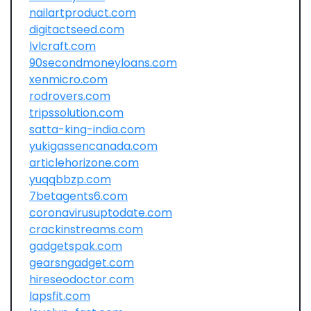
nailartproduct.com
digitactseed.com
lvlcraft.com
90secondmoneyloans.com
xenmicro.com
rodrovers.com
tripssolution.com
satta-king-india.com
yukigassencanada.com
articlehorizone.com
yuqqbbzp.com
7betagents6.com
coronavirusuptodate.com
crackinstreams.com
gadgetspak.com
gearsngadget.com
hireseodoctor.com
lapsfit.com