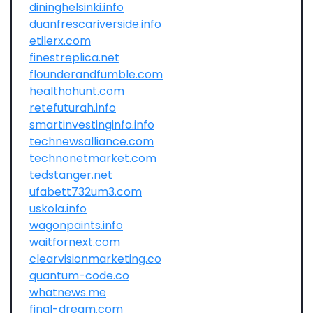
dininghelsinki.info
duanfrescariverside.info
etilerx.com
finestreplica.net
flounderandfumble.com
healthohunt.com
retefuturah.info
smartinvestinginfo.info
technewsalliance.com
technonetmarket.com
tedstanger.net
ufabett732um3.com
uskola.info
wagonpaints.info
waitfornext.com
clearvisionmarketing.co
quantum-code.co
whatnews.me
final-dream.com