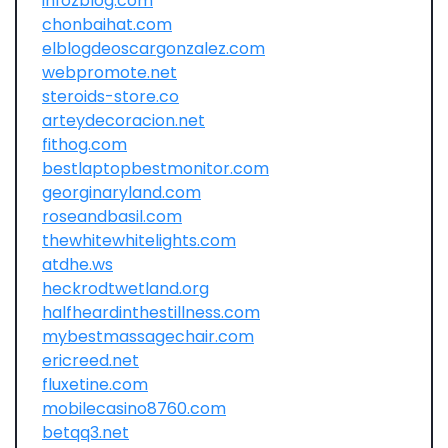
infozblog.com
chonbaihat.com
elblogdeoscargonzalez.com
webpromote.net
steroids-store.co
arteydecoracion.net
fithog.com
bestlaptopbestmonitor.com
georginaryland.com
roseandbasil.com
thewhitewhitelights.com
atdhe.ws
heckrodtwetland.org
halfheardinthestillness.com
mybestmassagechair.com
ericreed.net
fluxetine.com
mobilecasino8760.com
betqq3.net