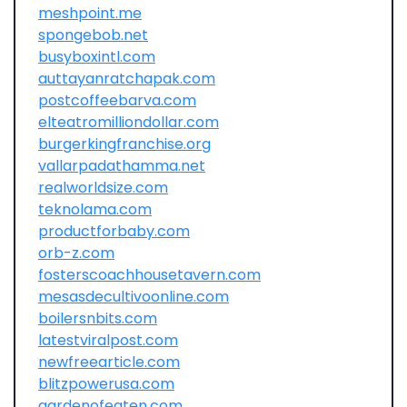
meshpoint.me
spongebob.net
busyboxintl.com
auttayanratchapak.com
postcoffeebarva.com
elteatromilliondollar.com
burgerkingfranchise.org
vallarpadathamma.net
realworldsize.com
teknolama.com
productforbaby.com
orb-z.com
fosterscoachhousetavern.com
mesasdecultivoonline.com
boilersnbits.com
latestviralpost.com
newfreearticle.com
blitzpowerusa.com
gardenofeaten.com