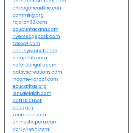
onlinebahisforum1.com
chicagoheadline.com
camming.org
rajalion88.com
goupuntacana.com
riversedgepark.com
zaseez.com
catchycrunch.com
nofaphub.com
nefertitingalls.com
patsyscreations.com
income4proof.com
educaritas.org
lensajelajah.com
betflik09.net
ncaq.org
xenmicro.com
onlineshopera.com
dartyfresh.com