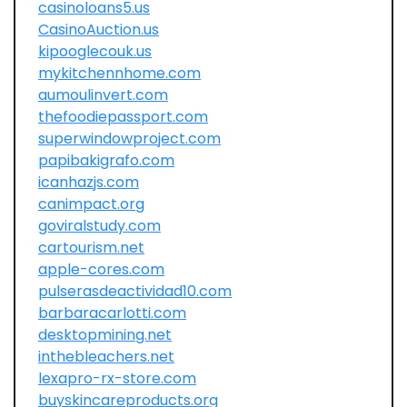
casinoloans5.us
CasinoAuction.us
kipooglecouk.us
mykitchennhome.com
aumoulinvert.com
thefoodiepassport.com
superwindowproject.com
papibakigrafo.com
icanhazjs.com
canimpact.org
goviralstudy.com
cartourism.net
apple-cores.com
pulserasdeactividad10.com
barbaracarlotti.com
desktopmining.net
inthebleachers.net
lexapro-rx-store.com
buyskincareproducts.org