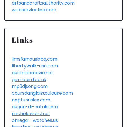
artsandcraftsauthority.com
webservicelive.com
Links
jimsfamousbbq.com
libertywalk-usa.com
australiamovie.net
gizmobird.co.uk
mp3djsong.com
coursdanglaistoulouse.com
neptunuslex.com
auguri-di-natale.info
michelewatch.us
omega--watches.us