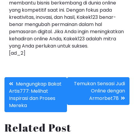
membantu bisnis berkembang di dunia online
yang kompetitif saat ini. Dengan fokus pada
kreativitas, inovasi, dan hasil, Kakek123 benar-
benar mengubah permainan dalam hal
pemasaran digital. Jika Anda ingin meningkatkan
kehadiran online Anda, Kakek123 adalah mitra
yang Anda perlukan untuk sukses.
[ad_2]
Post
Temukan Sensasi Judi
Mengungkap Bakat
Online dengan
Artis777: Melihat
navigation
Inspirasi dan Proses
Armorbet78
Mereka
Related Post