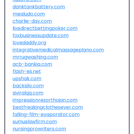
danktankbattery.com
mealudo.com
charlie-day.com
livedirectbettingpoker.com
foxbusinessupdate.com
lovedaddy.org
integrativemedicalmassageplano.com
mrrugwashing.com
acb-bankia.com
flash-es.net
upshak.com
backsilo.com
siviralqq.com
impressionresorthoian.com
bestfreakingclothesever.com
falling-film-evaporator.com
sumuslawfirm.com
nursingprowriters.com