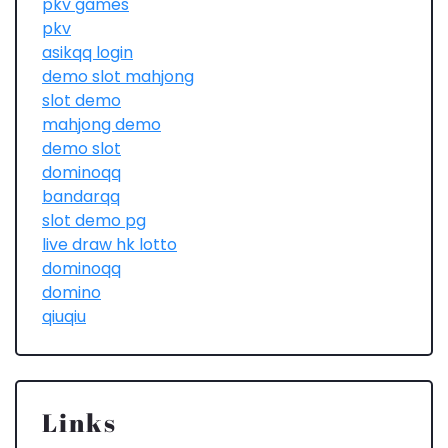
pkv games
pkv
asikqq login
demo slot mahjong
slot demo
mahjong demo
demo slot
dominoqq
bandarqq
slot demo pg
live draw hk lotto
dominoqq
domino
qiuqiu
Links