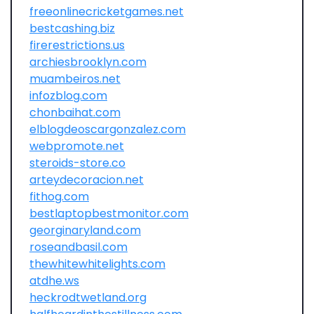
freeonlinecricketgames.net
bestcashing.biz
firerestrictions.us
archiesbrooklyn.com
muambeiros.net
infozblog.com
chonbaihat.com
elblogdeoscargonzalez.com
webpromote.net
steroids-store.co
arteydecoracion.net
fithog.com
bestlaptopbestmonitor.com
georginaryland.com
roseandbasil.com
thewhitewhitelights.com
atdhe.ws
heckrodtwetland.org