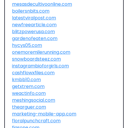
mesasdecultivoonline.com
boilersnbits.com
latestviralpost.com
newfreearticle.com
blitzpowerusa.com
gardenofeaten.com
hycys05.com
onemoremilerunning.com
snowboardsteez.com
instagrambioforgirls.com
cashflowxfiles.com
kmbb10.com
getxtrem.com
weactinfo.com
meshingsocial.com
thearguer.com
marketing-mobile-app.com
floralpunchcraft.com
fiasone.com