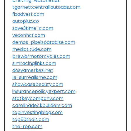
breitling-watches.us
tgarnettcentrallautoads.com
fixadvert.com
autopluz.co
save3time-c.com
vexonhcf.com
demos-pixelsparadise.com
mediatitude.com
prewarmotorcycles.com
simracinglinks.com
dosyamerkezi.net
le-surrealisme.com
showcasebeauty.com
insurancepolicyexpert.com
statkeycompany.com
carolinadeckbuilders.com
topinvestingblog.com
top50tools.com
the-rep.com