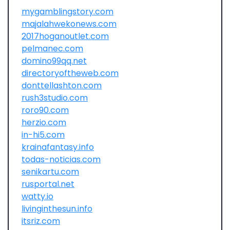
mygamblingstory.com
majalahwekonews.com
2017hoganoutlet.com
pelmanec.com
domino99qq.net
directoryoftheweb.com
donttellashton.com
rush3studio.com
roro90.com
herzio.com
in-hi5.com
krainafantasy.info
todas-noticias.com
senikartu.com
rusportal.net
watty.io
livinginthesun.info
itsriz.com