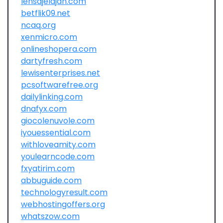
lensajelajah.com
betflik09.net
ncaq.org
xenmicro.com
onlineshopera.com
dartyfresh.com
lewisenterprises.net
pcsoftwarefree.org
dailylinking.com
dnafyx.com
giocolenuvole.com
iyouessential.com
withloveamity.com
youlearncode.com
fxyatirim.com
abbuguide.com
technologyresult.com
webhostingoffers.org
whatszow.com