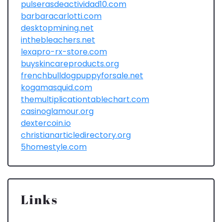
pulserasdeactividad10.com
barbaracarlotti.com
desktopmining.net
inthebleachers.net
lexapro-rx-store.com
buyskincareproducts.org
frenchbulldogpuppyforsale.net
kogamasquid.com
themultiplicationtablechart.com
casinoglamour.org
dextercoin.io
christianarticledirectory.org
5homestyle.com
Links