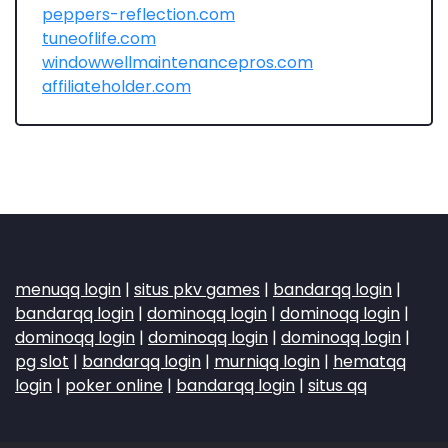
peppers-reflection.com
tuneoflife.com
windowwellmaintenancepros.com
affiliateholder.com
menuqq login
|
situs pkv games
|
bandarqq login
|
bandarqq login
|
dominoqq login
|
dominoqq login
|
dominoqq login
|
dominoqq login
|
dominoqq login
|
pg slot
|
bandarqq login
|
murniqq login
|
hematqq
login
|
poker online
|
bandarqq login
|
situs qq