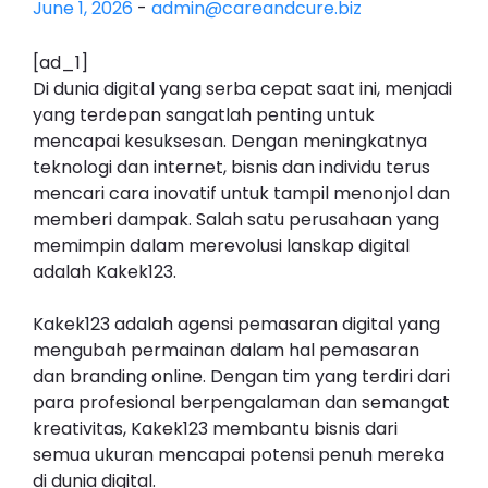
June 1, 2026
-
admin@careandcure.biz
[ad_1]
Di dunia digital yang serba cepat saat ini, menjadi
yang terdepan sangatlah penting untuk
mencapai kesuksesan. Dengan meningkatnya
teknologi dan internet, bisnis dan individu terus
mencari cara inovatif untuk tampil menonjol dan
memberi dampak. Salah satu perusahaan yang
memimpin dalam merevolusi lanskap digital
adalah Kakek123.
Kakek123 adalah agensi pemasaran digital yang
mengubah permainan dalam hal pemasaran
dan branding online. Dengan tim yang terdiri dari
para profesional berpengalaman dan semangat
kreativitas, Kakek123 membantu bisnis dari
semua ukuran mencapai potensi penuh mereka
di dunia digital.