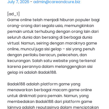
July 7, 2026
-
admin@careandcure.biz
[ad_1]
Game online telah menjadi hiburan populer bagi
orang-orang dari segala usia, memungkinkan
pemain untuk terhubung dengan orang lain dari
seluruh dunia dan bersaing di berbagai dunia
virtual. Namun, seiring dengan maraknya game
online, muncul juga sisi gelap – sisi yang penuh
dengan perilaku beracun, pelecehan, dan
kecurangan. Salah satu website yang terkenal
karena perannya dalam melanggengkan sisi
gelap ini adalah Badak188.
Badak188 adalah platform game yang
menawarkan berbagai macam game online
untuk dinikmati para pemain. Namun, yang
membedakan Badak188 dari platform game
lainnya adalah reputasinya dalam menciptakan