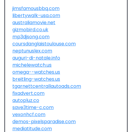
jimsfamousbbq.com
libertywalk-usa.com
australiamovie.net
gizmobird.co.uk
mp3djsong.com
coursdanglaistoulouse.com
neptunuslex.com
auguri-di-natale.info
michelewatch.us
omega--watches.us
breitling-watches.us
tgarnettcentrallautoads.com
fixadvert.com
autopluz.co
save3time-c.com
vexonhcf.com
demos-pixelsparadise.com
mediatitude.com