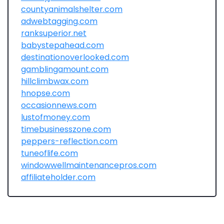
countyanimalshelter.com
adwebtagging.com
ranksuperior.net
babystepahead.com
destinationoverlooked.com
gamblingamount.com
hillclimbwax.com
hnopse.com
occasionnews.com
lustofmoney.com
timebusinesszone.com
peppers-reflection.com
tuneoflife.com
windowwellmaintenancepros.com
affiliateholder.com