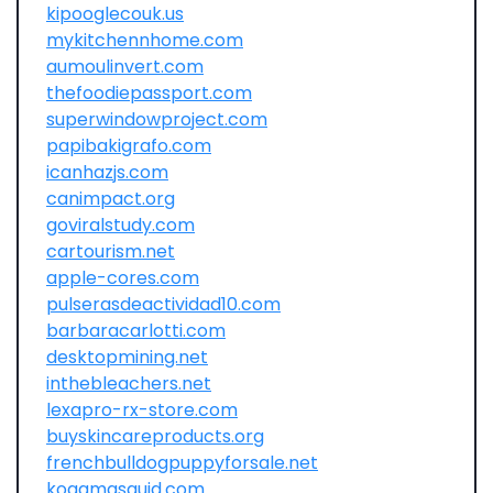
kipooglecouk.us
mykitchennhome.com
aumoulinvert.com
thefoodiepassport.com
superwindowproject.com
papibakigrafo.com
icanhazjs.com
canimpact.org
goviralstudy.com
cartourism.net
apple-cores.com
pulserasdeactividad10.com
barbaracarlotti.com
desktopmining.net
inthebleachers.net
lexapro-rx-store.com
buyskincareproducts.org
frenchbulldogpuppyforsale.net
kogamasquid.com