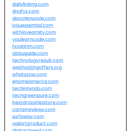
dailylinking.com
dnafyx.com
giocolenuvole.com
iyouessential.com
withloveamity.com
youlearncode.com
fxyatirim.com
abbuguide.com
technologyresult.com
webhostingoffers.org
whatszow.com
ehomeamerca.com
techintendo.com
techgreenpure.com
bestdropshipstore.com
cartelreviews.com
surfsway.com
nailartproduct.com
digitactseed.com