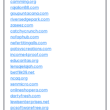
camming.org
rajalion88.com
goupuntacana.com
riversedgepark.com
zaseez.com
catchycrunch.com
nofaphub.com
nefertitingalls.com
patsyscreations.com
income4proof.com
educaritas.org
lensajelajah.com
betflik09.net
ncaq.org
xenmicro.com
onlineshopera.com
dartyfresh.com
lewisenterprises.net
pcsoftwarefree.org