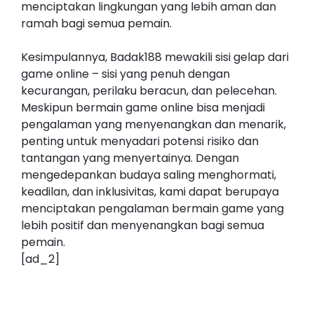
menciptakan lingkungan yang lebih aman dan
ramah bagi semua pemain.
Kesimpulannya, Badak188 mewakili sisi gelap dari
game online – sisi yang penuh dengan
kecurangan, perilaku beracun, dan pelecehan.
Meskipun bermain game online bisa menjadi
pengalaman yang menyenangkan dan menarik,
penting untuk menyadari potensi risiko dan
tantangan yang menyertainya. Dengan
mengedepankan budaya saling menghormati,
keadilan, dan inklusivitas, kami dapat berupaya
menciptakan pengalaman bermain game yang
lebih positif dan menyenangkan bagi semua
pemain.
[ad_2]