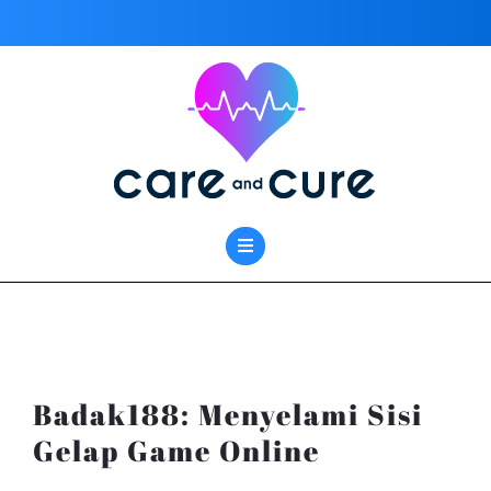
Skip
to
content
Badak188: Menyelami Sisi
Gelap Game Online