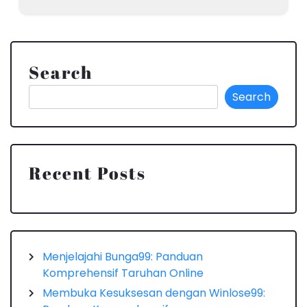
Search
Search
Recent Posts
Menjelajahi Bunga99: Panduan
Komprehensif Taruhan Online
Membuka Kesuksesan dengan Winlose99: