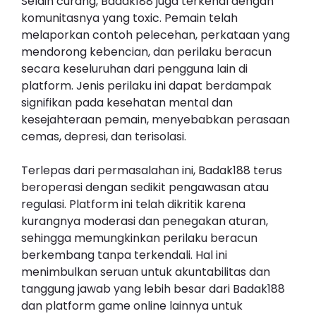
Selain curang, Badak188 juga terkenal dengan
komunitasnya yang toxic. Pemain telah
melaporkan contoh pelecehan, perkataan yang
mendorong kebencian, dan perilaku beracun
secara keseluruhan dari pengguna lain di
platform. Jenis perilaku ini dapat berdampak
signifikan pada kesehatan mental dan
kesejahteraan pemain, menyebabkan perasaan
cemas, depresi, dan terisolasi.
Terlepas dari permasalahan ini, Badak188 terus
beroperasi dengan sedikit pengawasan atau
regulasi. Platform ini telah dikritik karena
kurangnya moderasi dan penegakan aturan,
sehingga memungkinkan perilaku beracun
berkembang tanpa terkendali. Hal ini
menimbulkan seruan untuk akuntabilitas dan
tanggung jawab yang lebih besar dari Badak188
dan platform game online lainnya untuk