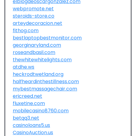
elblogdeoscargonzalez.com
webpromote.net
steroids-store.co
arteydecoracion.net
fithog.com
bestlaptopbestmonitor.com
georginaryland.com
roseandbasil.com
thewhitewhitelights.com
atdhe.ws
heckrodtwetland.org
halfheardinthestillness.com
mybestmassagechair.com
ericreed.net
fluxetine.com
mobilecasino8760.com
betqq3.net
casinoloans5.us
CasinoAuction.us