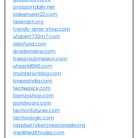
prosportdaily.net
salesinvest22.com
teseract.org
trendy-ama-shop.com
ufabett732m7.com
visiofood.com
droidwindow.com
freeprsubmission.com
ufagold666.com
myinteriorblog.com
bnewsindia.com
techiepick.com
bamzyshop.com
pondycars.com
techonfutures.com
techoologic.com
raspberryketonescanada.org
medihealthrules.com