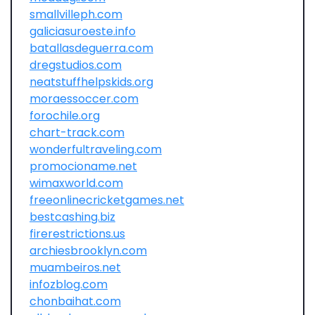
smallvilleph.com
galiciasuroeste.info
batallasdeguerra.com
dregstudios.com
neatstuffhelpskids.org
moraessoccer.com
forochile.org
chart-track.com
wonderfultraveling.com
promocioname.net
wimaxworld.com
freeonlinecricketgames.net
bestcashing.biz
firerestrictions.us
archiesbrooklyn.com
muambeiros.net
infozblog.com
chonbaihat.com